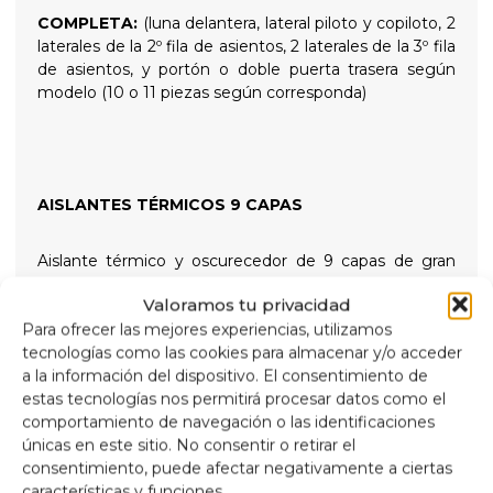
COMPLETA:
(luna delantera, lateral piloto y copiloto, 2
laterales de la 2º fila de asientos, 2 laterales de la 3º fila
de asientos, y portón o doble puerta trasera según
modelo (10 o 11 piezas según corresponda)
AISLANTES TÉRMICOS 9 CAPAS
Aislante térmico y oscurecedor de 9 capas de gran
calidad indicados para aislar tanto las altas
Valoramos tu privacidad
temperaturas como las bajas para un mayor confort
Para ofrecer las mejores experiencias, utilizamos
interno y proporcionando total oscuridad para las
tecnologías como las cookies para almacenar y/o acceder
noches de descanso, sujetados con ventosas de rosca
a la información del dispositivo. El consentimiento de
de gran succion y fácil extracción para simplificar su
estas tecnologías nos permitirá procesar datos como el
colocación
comportamiento de navegación o las identificaciones
únicas en este sitio. No consentir o retirar el
Composición
consentimiento, puede afectar negativamente a ciertas
Aluminio de 90 micras anti rayos ultravioleta y
características y funciones.