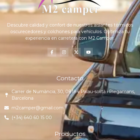
Descubre calidad y confort de nuestros aislantes térmicos
oscurecedores y colchones para vehículos. Optimiza tu
experiencia en carretera con M2 Camper.
Contacto
Carrer de Numància, 30, 08184 Palau-solità i Plegamans,
Barcelona
m2camper@gmail.com
(+34) 640 60 15 00
Productos