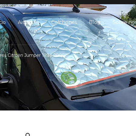
cio
Aislantes
Colchones
Blog
Sobre no
ores Citroën Jumper 1994-2006