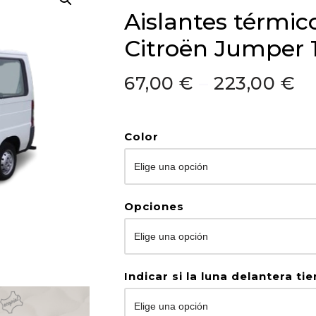
Aislantes térmic
Citroën Jumper 
67,00
€
–
223,00
€
Color
Opciones
Indicar si la luna delantera ti