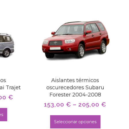
cos
Aislantes térmicos
i Trajet
oscurecedores Subaru
Forester 2004-2008
,00
€
153,00
€
–
205,00
€
es
Seleccionar opciones