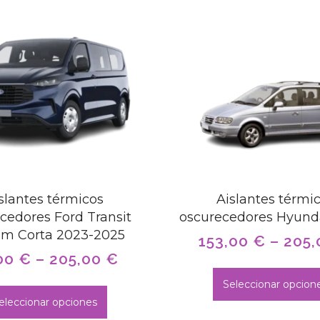
slantes térmicos
Aislantes térmi
cedores Ford Transit
oscurecedores Hyunda
om Corta 2023-2025
153,00
€
–
205
00
€
–
205,00
€
Seleccionar opcion
eleccionar opciones