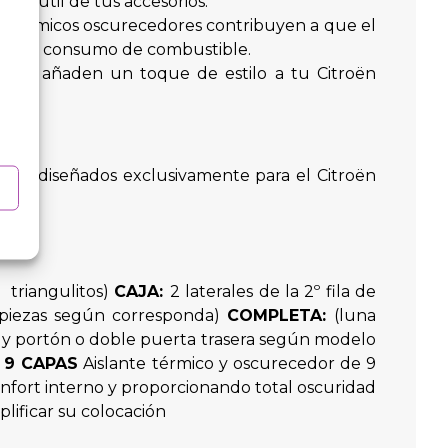
ida útil de tus accesorios.
es térmicos oscurecedores contribuyen a que el
n menor consumo de combustible.
dores añaden un toque de estilo a tu Citroën
capas diseñados exclusivamente para el Citroën
e triangulitos)
CAJA:
2 laterales de la 2º fila de
 6 piezas según corresponda)
COMPLETA:
(luna
entos, y portón o doble puerta trasera según modelo
 9 CAPAS
Aislante térmico y oscurecedor de 9
onfort interno y proporcionando total oscuridad
plificar su colocación