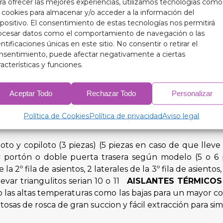
ara proteger el interior de tu automóvil y prolongar la v
ra ofrecer las mejores experiencias, utilizamos tecnologías como
s cookies para almacenar y/o acceder a la información del
ener una temperatura interior más óptima, tus aislant
spositivo. El consentimiento de estas tecnologías nos permitirá
rabaje de manera más eficiente, lo que se traduce en u
ocesar datos como el comportamiento de navegación o las
cios prácticos, nuestros aislantes térmicos oscurece
entificaciones únicas en este sitio. No consentir o retirar el
culo.
nsentimiento, puede afectar negativamente a ciertas
racterísticas y funciones.
ilo con nuestros aislantes térmicos oscurecedores de 9 
Aceptar Todo
Rechazar Todo
Personalizar
cto en todas las estaciones.
Política de Cookies
Política de privacidad
Aviso legal
loto y copiloto (3 piezas) (5 piezas en caso de que llev
tos y portón o doble puerta trasera según modelo (5 o
de la 2º fila de asientos, 2 laterales de la 3º fila de asi
evar triangulitos serian 10 o 11
AISLANTES TÉRMICOS
to las altas temperaturas como las bajas para un mayor c
osas de rosca de gran succion y fácil extracción para sim