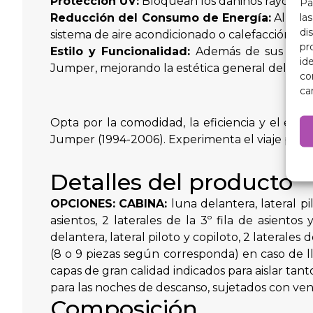
Protección UV:
Bloquean los dañinos rayos UV p
Pa
la
Reducción del Consumo de Energía:
Al mant
di
sistema de aire acondicionado o calefacción t
pr
Estilo y Funcionalidad:
Además de sus benefi
id
Jumper, mejorando la estética general del vehí
co
ca
Opta por la comodidad, la eficiencia y el est
Jumper (1994-2006). Experimenta el viaje perfe
Detalles del producto
OPCIONES:
CABINA:
luna delantera, lateral pi
asientos, 2 laterales de la 3º fila de asien
delantera, lateral piloto y copiloto, 2 laterales 
(8 o 9 piezas según corresponda) en caso de ll
capas de gran calidad indicados para aislar tan
para las noches de descanso, sujetados con vent
Composición