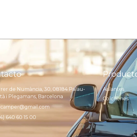
tacto
Product
rer de Numància, 30, 08184 Palau-
Aislantes
ità i Plegamans, Barcelona
Colchones
camper@gmail.com
4) 640 60 15 00