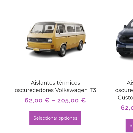
Aislantes térmicos
Ai
oscurecedores Volkswagen T3
oscure
Cust
62,00
€
–
205,00
€
62,
Seleccionar opciones
S