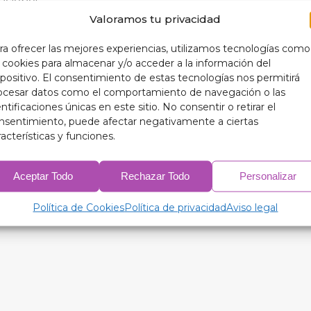
aciones.
Valoramos tu privacidad
ra ofrecer las mejores experiencias, utilizamos tecnologías como
s cookies para almacenar y/o acceder a la información del
spositivo. El consentimiento de estas tecnologías nos permitirá
ocesar datos como el comportamiento de navegación o las
o (3 piezas) (5 piezas en caso de que lleve triangulitos)
entificaciones únicas en este sitio. No consentir o retirar el
nsentimiento, puede afectar negativamente a ciertas
racterísticas y funciones.
2 laterales de la 3º fila de asientos y portón o doble 
Aceptar Todo
Rechazar Todo
Personalizar
piloto, 2 laterales de la 2º fila de asientos, 2 laterales 
Política de Cookies
Política de privacidad
Aviso legal
ponda) en caso de llevar triangulitos serian 10 o 11