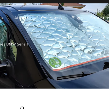
cio
Aislantes
Colchones
Blog
Sobre no
ores BMW Serie 1