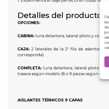
1. Experimenta el viaje perfecto en todas las est
Detalles del producto
Pa
la
OPCIONES:
di
pr
CABINA:
luna delantera, lateral piloto y copilot
id
co
ca
CAJA:
2 laterales de la 2º fila de asientos, 
corresponda)
COMPLETA:
luna delantera, lateral piloto y co
trasera según modelo (8 o 9 piezas según corres
AISLANTES TÉRMICOS 9 CAPAS