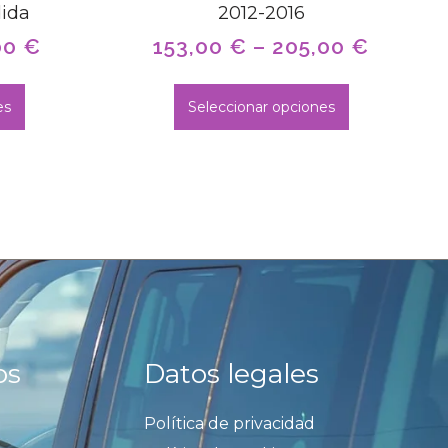
ida
2012-2016
00
€
153,00
€
–
205,00
€
es
Seleccionar opciones
os
Datos legales
Política de privacidad