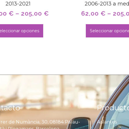
2013-2021
2006-2013 a med
,00
€
–
205,00
€
62,00
€
–
205,
eleccionar opciones
Seleccionar opcion
tacto
Product
rer de Numància, 30, 08184 Palau-
Aislantes
ità i Plegamans, Barcelona