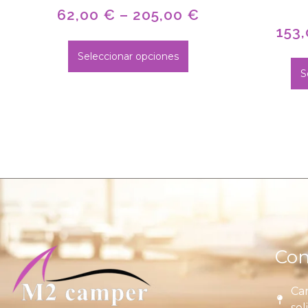
62,00
€
–
205,00
€
153
Seleccionar opciones
S
Con
Car
sol