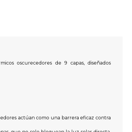
micos oscurecedores de 9 capas, diseñados
ecedores actúan como una barrera eficaz contra
as, que no solo bloquean la luz solar directa,