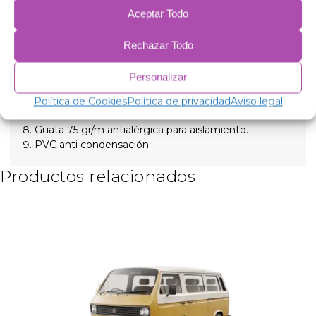
Aluminio de 90 micras anti rayos ultravioleta y
Aceptar Todo
resistente a rayadas.
Polietileno expandido 2mm.
Rechazar Todo
Película de aluminio de 38 micras, para aislamiento.
Polietileno expandido 2mm.
Personalizar
Película de aluminio de 38 micras.
Polietileno expandido 2mm.
Política de Cookies
Política de privacidad
Aviso legal
Película de aluminio de 38 micras.
Guata 75 gr/m antialérgica para aislamiento.
PVC anti condensación.
Productos relacionados