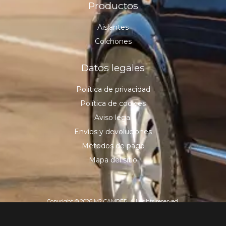
Productos
Aislantes
Colchones
Datos legales
Política de privacidad
Política de cookies
Aviso legal
Envíos y devoluciones
Métodos de pago
Mapa del sitio
Copyright © 2026 M2 CAMPER, All rights reserved.