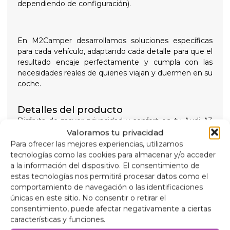
dependiendo de configuración).
En M2Camper desarrollamos soluciones específicas
para cada vehículo, adaptando cada detalle para que el
resultado encaje perfectamente y cumpla con las
necesidades reales de quienes viajan y duermen en su
coche.
Detalles del producto
Disfruta de mayor privacidad y confort en tu Audi A3
Sportback con estos oscurecedores camper a medida.
Valoramos tu privacidad
Ideales para viajar, descansar o dormir dentro del
Para ofrecer las mejores experiencias, utilizamos
vehículo sin molestias de luz o temperatura. Convierte
tecnologías como las cookies para almacenar y/o acceder
tu coche en un espacio más habitable en cualquier
a la información del dispositivo. El consentimiento de
época del año:
estas tecnologías nos permitirá procesar datos como el
Oscuridad total para un descanso real
comportamiento de navegación o las identificaciones
Mayor privacidad en cualquier lugar
únicas en este sitio. No consentir o retirar el
Aislamiento térmico eficaz
consentimiento, puede afectar negativamente a ciertas
Perfectos para escapadas y viajes largos
características y funciones.
Composición