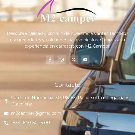
Descubre calidad y confort de nuestros aislantes térmicos
oscurecedores y colchones para vehículos. Optimiza tu
experiencia en carretera con M2 Camper.
Contacto
Carrer de Numància, 30, 08184 Palau-solità i Plegamans,
Barcelona
m2camper@gmail.com
(+34) 640 60 15 00