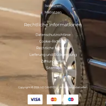
Isolatoren
Matratzen
Rechtliche Informationen
Datenschutzrichtlinie
Cookie-Richtlinie
Rechtliche Hinweise
Lieferung und Rücksendung
Zahlungsarten
Sitemap
Copyright © 2026 M2 CAMPER, Alle Rechte vorbehalten.