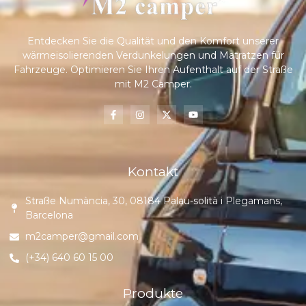
Entdecken Sie die Qualität und den Komfort unserer
wärmeisolierenden Verdunkelungen und Matratzen für
Fahrzeuge. Optimieren Sie Ihren Aufenthalt auf der Straße
mit M2 Camper.
Kontakt
Straße Numància, 30, 08184 Palau-solità i Plegamans,
Barcelona
m2camper@gmail.com
(+34) 640 60 15 00
Produkte