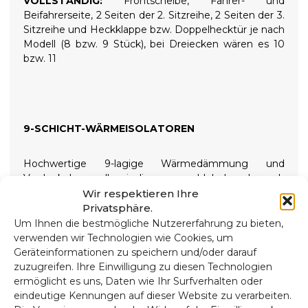
VOLLSTÄNDIG:
Frontscheibe, Fahrer- und
Beifahrerseite, 2 Seiten der 2. Sitzreihe, 2 Seiten der 3.
Sitzreihe und Heckklappe bzw. Doppelhecktür je nach
Modell (8 bzw. 9 Stück), bei Dreiecken wären es 10
bzw. 11
9-SCHICHT-WÄRMEISOLATOREN
Hochwertige 9-lagige Wärmedämmung und
Verdunkelungsrollos isolieren sowohl hohe als auch
niedrige Temperaturen und sorgen so für mehr
Wir respektieren Ihre
Komfort im Inneren und absolute Dunkelheit für
Privatsphäre.
erholsame Nächte. Wird mit aufschraubbaren
Um Ihnen die bestmögliche Nutzererfahrung zu bieten,
Saugnäpfen mit hoher Saugkraft gehalten, die sich
verwenden wir Technologien wie Cookies, um
zur einfachen Installation leicht entfernen lassen.
Geräteinformationen zu speichern und/oder darauf
zuzugreifen. Ihre Einwilligung zu diesen Technologien
ermöglicht es uns, Daten wie Ihr Surfverhalten oder
Zusammensetzung
eindeutige Kennungen auf dieser Website zu verarbeiten.
90 Mikron Aluminium, UV- und kratzfest.