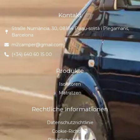
Kontakt
Straße Numància, 30, 08184 Palau-solità i Plegamans,
Barcelona
m2camper@gmail.com
(+34) 640 60 15 00
Produkte
Isolatoren
Matratzen
Rechtliche Informationen
Datenschutzrichtlinie
Cookie-Richtlinie
Rechtliche Hinweise