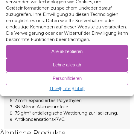
verwenden wir Technologien wie Cookies, um
Geräteinformationen zu speichern und/oder darauf
Hochwertige 9-lagige Wärmedämmung und
zuzugreifen. Ihre Einwilligung zu diesen Technologien
Verdunkelungsrollos isolieren sowohl hohe als auch
ermöglicht es uns, Daten wie Ihr Surfverhalten oder
niedrige Temperaturen und sorgen so für mehr
eindeutige Kennungen auf dieser Website zu verarbeiten.
Komfort im Inneren und absolute Dunkelheit für
Die Verweigerung oder der Widerruf der Einwilligung kann
erholsame Nächte. Wird mit aufschraubbaren
bestimmte Funktionen beeinträchtigen.
Saugnäpfen mit hoher Saugkraft gehalten, die sich
zur einfachen Installation leicht entfernen lassen.
Alle akzeptieren
Zusammensetzung
Lehne alles ab
90 Mikron Aluminium, UV- und kratzfest.
2 mm expandiertes Polyethylen.
Personifizieren
38 Mikron Aluminiumfolie zur Isolierung.
2 mm expandiertes Polyethylen.
{Titel}
{Titel}
{Titel}
38 Mikron Aluminiumfolie.
2 mm expandiertes Polyethylen.
38 Mikron Aluminiumfolie.
75 g/m² antiallergische Wattierung zur Isolierung.
Antikondensations-PVC.
Ähnliche Produkte