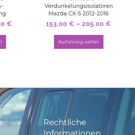
-
Verdunkelungsisolatoren
ng
Mazda CX-5 2012-2016
00
€
153,00
€
–
205,00
€
n
Ausführung wählen
e
Rechtliche
Informationen