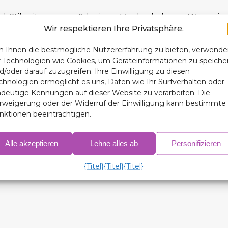
und Stil mit unseren 9-lagigen Verdunkelungs-Wärmeisol
Wir respektieren Ihre Privatsphäre.
Jahreszeit die perfekte Reise.
 Ihnen die bestmögliche Nutzererfahrung zu bieten, verwend
r Technologien wie Cookies, um Geräteinformationen zu speiche
d/oder darauf zuzugreifen. Ihre Einwilligung zu diesen
chnologien ermöglicht es uns, Daten wie Ihr Surfverhalten oder
ndeutige Kennungen auf dieser Website zu verarbeiten. Die
rweigerung oder der Widerruf der Einwilligung kann bestimmte
ster (3 Stück) (5 Stück, wenn es Dreiecke hat)
nktionen beeinträchtigen.
der 3. Sitzreihe und Heckklappe bzw. Heckdoppeltür je na
Alle akzeptieren
Lehne alles ab
Personifizieren
fahrerseite, 2 Seiten der 2. Sitzreihe, 2 Seiten der 3.
{Titel}
{Titel}
{Titel}
en es 10 bzw. 11