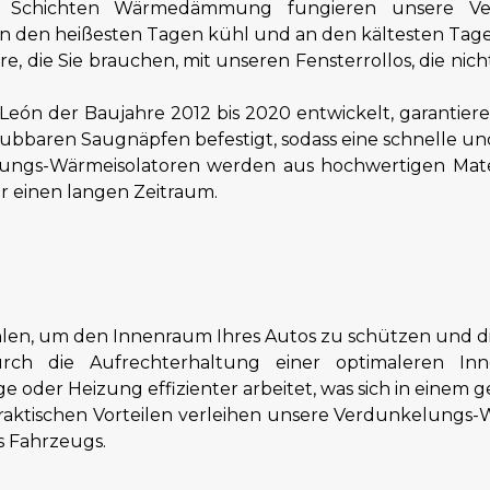
Schichten Wärmedämmung fungieren unsere Verd
 an den heißesten Tagen kühl und an den kältesten Tag
e, die Sie brauchen, mit unseren Fensterrollos, die nic
 León der Baujahre 2012 bis 2020 entwickelt, garantier
baren Saugnäpfen befestigt, sodass eine schnelle und 
ngs-Wärmeisolatoren werden aus hochwertigen Materia
r einen langen Zeitraum.
ahlen, um den Innenraum Ihres Autos zu schützen und d
ch die Aufrechterhaltung einer optimaleren Inn
e oder Heizung effizienter arbeitet, was sich in einem 
praktischen Vorteilen verleihen unsere Verdunkelungs
s Fahrzeugs.