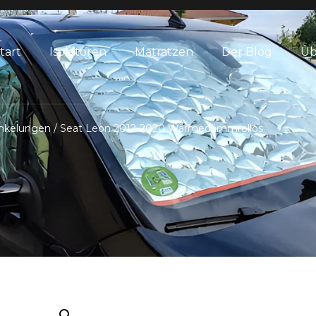
tart
Isolatoren
Matratzen
Der Blog
Üb
nkelungen
/ Seat Leon 2012-2020 Wärmedämmrollos