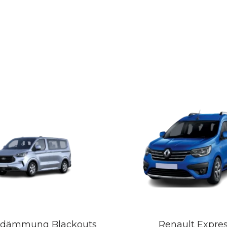
dämmung Blackouts
Renault Expre