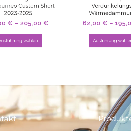
ourneo Custom Short
Verdunkelungs
2023-2025
Wärmedämmu
00
€
–
205,00
€
62,00
€
–
195,
Ausführung wählen
Ausführung wähle
takt
Produkt