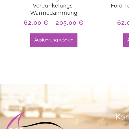
Verdunkelungs-
Ford T
Wärmedämmung
62,00
€
–
205,00
€
62,
Ausführung wählen
Kon