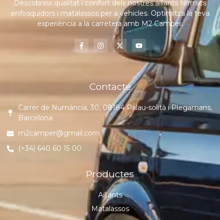
Descobreix qualitat i confort dels nostres aïllants tèrmics
enfosquidors i matalassos per a vehicles. Optimitza la teva
experiència a la carretera amb M2 Camper.
Contacte
Carrer de Numància, 30, 08184 Palau-solità i Plegamans,
Barcelona
m2camper@gmail.com
(+34) 640 60 15 00
Productes
Aïllants
Matalassos