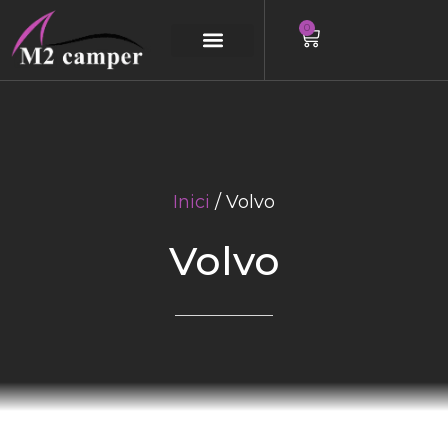
0
Saltar
al
contingut
Inici
/ Volvo
Volvo