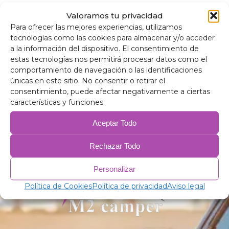
Aïllants tèrmics
Valoramos tu privacidad
enfosquidors Volvo
Para ofrecer las mejores experiencias, utilizamos
XC90 2001-2015
tecnologías como las cookies para almacenar y/o acceder
153,00
€
–
205,00
€
a la información del dispositivo. El consentimiento de
estas tecnologías nos permitirá procesar datos como el
comportamiento de navegación o las identificaciones
Selecciona opcions
únicas en este sitio. No consentir o retirar el
consentimiento, puede afectar negativamente a ciertas
características y funciones.
Aceptar Todo
Rechazar Todo
Personalizar
Política de Cookies
Política de privacidad
Aviso legal