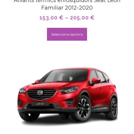
Aïllants tèrmics enfosquidors Seat León
Familiar 2012-2020
153,00
€
–
205,00
€
Selecciona opcions