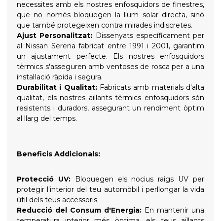
necessites amb els nostres enfosquidors de finestres,
que no només bloquegen la llum solar directa, sinó
que també protegeixen contra mirades indiscretes.
Ajust Personalitzat:
Dissenyats específicament per
al Nissan Serena fabricat entre 1991 i 2001, garantim
un ajustament perfecte. Els nostres enfosquidors
tèrmics s'asseguren amb ventoses de rosca per a una
instal·lació ràpida i segura.
Durabilitat i Qualitat:
Fabricats amb materials d'alta
qualitat, els nostres aïllants tèrmics enfosquidors són
resistents i duradors, assegurant un rendiment òptim
al llarg del temps.
Beneficis Addicionals:
Protecció UV:
Bloquegen els nocius raigs UV per
protegir l'interior del teu automòbil i perllongar la vida
útil dels teus accessoris.
Reducció del Consum d'Energia:
En mantenir una
temperatura interior més òptima, els teus aïllants