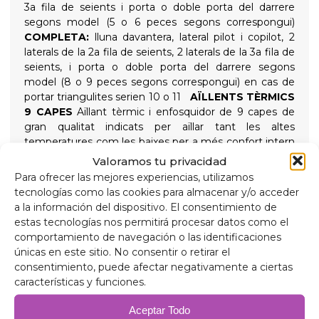
3a fila de seients i porta o doble porta del darrere
segons model (5 o 6 peces segons correspongui)
COMPLETA:
lluna davantera, lateral pilot i copilot, 2
laterals de la 2a fila de seients, 2 laterals de la 3a fila de
seients, i porta o doble porta del darrere segons
model (8 o 9 peces segons correspongui) en cas de
portar triangulites serien 10 o 11
AÏLLENTS TÈRMICS
9 CAPES
Aïllant tèrmic i enfosquidor de 9 capes de
gran qualitat indicats per aïllar tant les altes
temperatures com les baixes per a més confort intern
i proporcionant total foscor per a les nits de descans,
Valoramos tu privacidad
subjectats amb ventoses de rosca de gran succió i
Para ofrecer las mejores experiencias, utilizamos
fàcil extracció per simplificar la seva col·locació
tecnologías como las cookies para almacenar y/o acceder
Composició
a la información del dispositivo. El consentimiento de
Alumini de 90 micres anti raigs ultraviolats i resistent
estas tecnologías nos permitirá procesar datos como el
a ratllades.
comportamiento de navegación o las identificaciones
Polietilè expandit 2mm.
únicas en este sitio. No consentir o retirar el
Pel·lícula d'alumini de 38 micres, per a aïllament.
consentimiento, puede afectar negativamente a ciertas
Polietilè expandit 2mm.
características y funciones.
Pel·lícula d'alumini de 38 micres.
Polietilè expandit 2mm.
Aceptar Todo