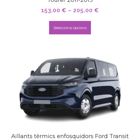
Tourer 2011-2019
153,00
€
–
205,00
€
Selecciona opcions
Aïllants tèrmics enfosquidors Ford Transit