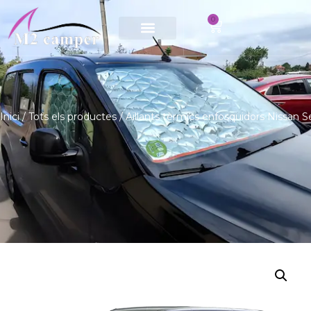
0
Saltar
al
contingut
Inici
/
Tots els productes
/ Aïllants tèrmics enfosquidors Nissan 