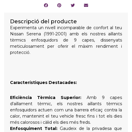
Descripció del producte
Experimenta un nivell incomparable de confort al teu
Nissan Serena (1991-2001) amb els nostres aïllants
tèrmics enfosquidors de 9 capes, dissenyats
meticulosament per oferir el màxim rendiment i
protecció.
Característiques Destacades:
Eficiència Tèrmica Superior:
Amb 9 capes
d'aïllament tèrmic, els nostres aïllants tèrmics
enfosquidors actuen com una barrera eficaç contra la
calor, mantenint el teu vehicle fresc fins i tot els dies
més calorosos i càlid els dies més freds.
Enfosquiment Total:
Gaudeix de la privadesa que