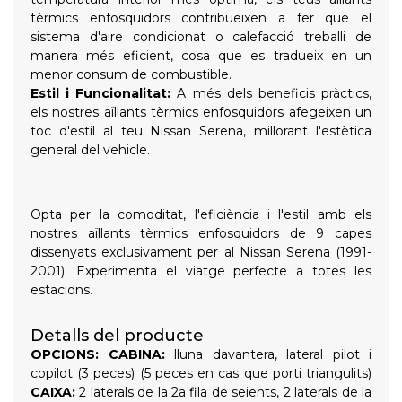
tèrmics enfosquidors contribueixen a fer que el
sistema d'aire condicionat o calefacció treballi de
manera més eficient, cosa que es tradueix en un
menor consum de combustible.
Estil i Funcionalitat:
A més dels beneficis pràctics,
els nostres aïllants tèrmics enfosquidors afegeixen un
toc d'estil al teu Nissan Serena, millorant l'estètica
general del vehicle.
Opta per la comoditat, l'eficiència i l'estil amb els
nostres aïllants tèrmics enfosquidors de 9 capes
dissenyats exclusivament per al Nissan Serena (1991-
2001). Experimenta el viatge perfecte a totes les
estacions.
Detalls del producte
OPCIONS:
CABINA:
lluna davantera, lateral pilot i
copilot (3 peces) (5 peces en cas que porti triangulits)
CAIXA:
2 laterals de la 2a fila de seients, 2 laterals de la