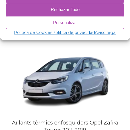
Pel·lícula d'alumini de 38 micres.
Guata 75 gr/m antial·lèrgica per a aïllament.
Rechazar Todo
PVC anticondensació.
Personalizar
Productes relacionats
Política de Cookies
Política de privacidad
Aviso legal
Aïllants tèrmics enfosquidors Opel Zafira