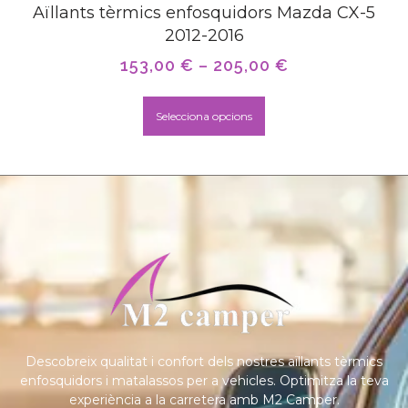
Aïllants tèrmics enfosquidors Mazda CX-5
2012-2016
153,00
€
–
205,00
€
Selecciona opcions
Descobreix qualitat i confort dels nostres aïllants tèrmics
enfosquidors i matalassos per a vehicles. Optimitza la teva
experiència a la carretera amb M2 Camper.