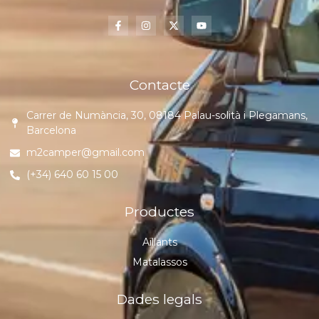
Contacte
Carrer de Numància, 30, 08184 Palau-solità i Plegamans,
Barcelona
m2camper@gmail.com
(+34) 640 60 15 00
Productes
Aïllants
Matalassos
Dades legals