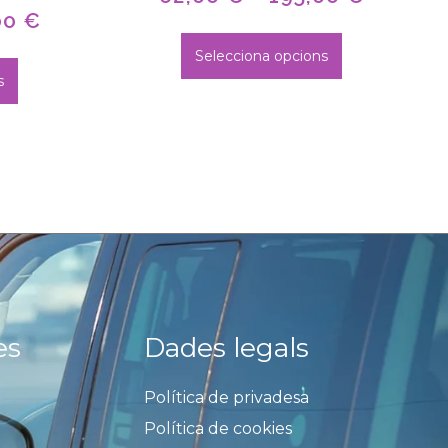
00
€
Selecciona opcions
s
es
Dades legals
Política de privadesa
Política de cookies