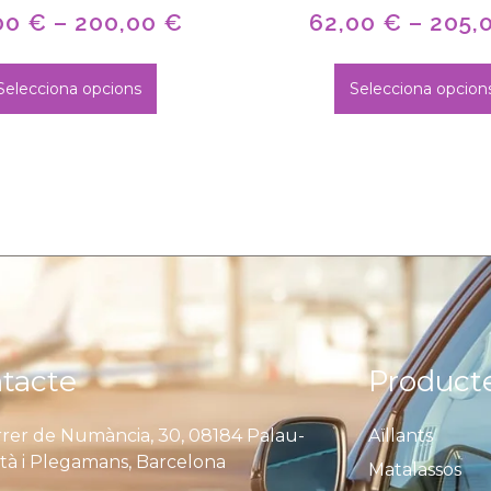
00
€
–
200,00
€
62,00
€
–
205,
Selecciona opcions
Selecciona opcion
tacte
Product
rer de Numància, 30, 08184 Palau-
Aïllants
ità i Plegamans, Barcelona
Matalassos