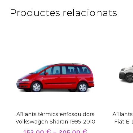
Productes relacionats
Aïllants tèrmics enfosquidors
Aïllant
Volkswagen Sharan 1995-2010
Fiat E-
153,00
€
–
205,00
€