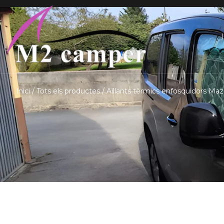
Saltar
I
al
contingut
Inici
/
Tots els productes
/ Aïllants tèrmics enfosquidors Ma