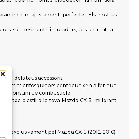
arantim un ajustament perfecte. Els nostres
idors són resistents i duradors, assegurant un
 útil dels teus accessoris.
s tèrmics enfosquidors contribueixen a fer que
 menor consum de combustible.
n un toc d'estil a la teva Mazda CX-5, millorant
senyats exclusivament pel Mazda CX-5 (2012-2016).