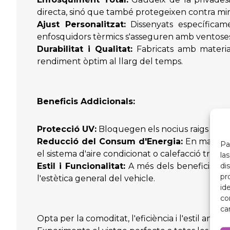
directa, sinó que també protegeixen contra mir
Ajust Personalitzat:
Dissenyats específicam
enfosquidors tèrmics s'asseguren amb ventoses d
Durabilitat i Qualitat:
Fabricats amb materials
rendiment òptim al llarg del temps.
Beneficis Addicionals:
Protecció UV:
Bloquegen els nocius raigs UV per
Reducció del Consum d'Energia:
En mantenir
Pa
el sistema d'aire condicionat o calefacció tre
la
di
Estil i Funcionalitat:
A més dels beneficis pràc
pr
l'estètica general del vehicle.
id
co
ca
Opta per la comoditat, l'eficiència i l'estil am