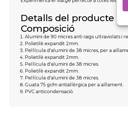
Experimenta el viatge perfecte a totes les estac
Detalls del producte
Composició
Alumini de 90 micres anti raigs ultraviolats i re
Polietilè expandit 2mm.
Pel·lícula d'alumini de 38 micres, per a aïllam
Polietilè expandit 2mm.
Pel·lícula d'alumini de 38 micres.
Polietilè expandit 2mm.
Pel·lícula d'alumini de 38 micres.
Guata 75 gr/m antial·lèrgica per a aïllament.
PVC anticondensació.