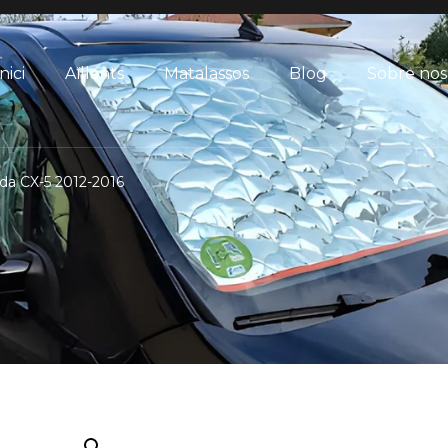
nici
Aïllants
Matalassos
Blog
Sobre nos
zda CX-5 2012-2016