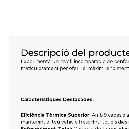
Descripció del product
Experimenta un nivell incomparable de confort 
meticulosament per oferir el màxim rendiment 
Característiques Destacades:
Eficiència Tèrmica Superior:
Amb 9 capes d'aï
mantenint el teu vehicle fresc fins i tot els dies 
Enfosquiment Total:
Gaudeix de la privades