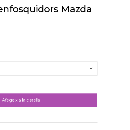
 enfosquidors Mazda
Afegeix a la cistella