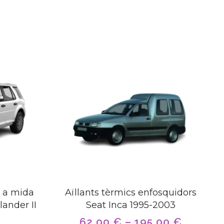
 a mida
Aïllants tèrmics enfosquidors
lander II
Seat Inca 1995-2003
62,00
€
–
195,00
€