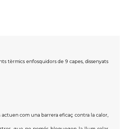
nts tèrmics enfosquidors de 9 capes, dissenyats
s actuen com una barrera eficaç contra la calor,
estres, que no només bloquegen la llum solar