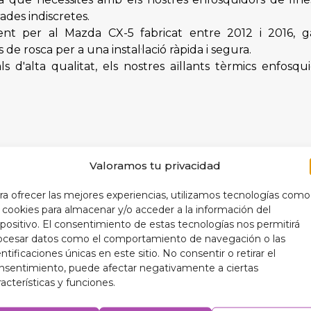
ades indiscretes.
ent per al Mazda CX-5 fabricat entre 2012 i 2016, g
e rosca per a una instal·lació ràpida i segura.
 d'alta qualitat, els nostres aïllants tèrmics enfosqu
Valoramos tu privacidad
 protegir l'interior del teu automòbil i perllongar la vida
 una temperatura interior més òptima, els teus aïllant
ra ofrecer las mejores experiencias, utilizamos tecnologías como
balli de manera més eficient, cosa que es tradueix en un
s cookies para almacenar y/o acceder a la información del
spositivo. El consentimiento de estas tecnologías nos permitirá
tics, els nostres aïllants tèrmics enfosquidors afegeixe
ocesar datos como el comportamiento de navegación o las
entificaciones únicas en este sitio. No consentir o retirar el
nsentimiento, puede afectar negativamente a ciertas
racterísticas y funciones.
b els nostres aïllants tèrmics enfosquidors de 9 capes dis