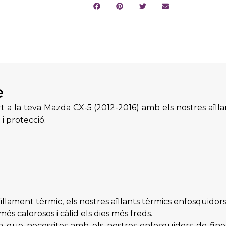
e
a la teva Mazda CX-5 (2012-2016) amb els nostres aïlla
i protecció.
llament tèrmic, els nostres aïllants tèrmics enfosquidor
més calorosos i càlid els dies més freds.
a que necessites amb els nostres enfosquidors de fin