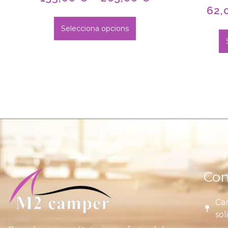
62,
Selecciona opcions
Con
Car
sol