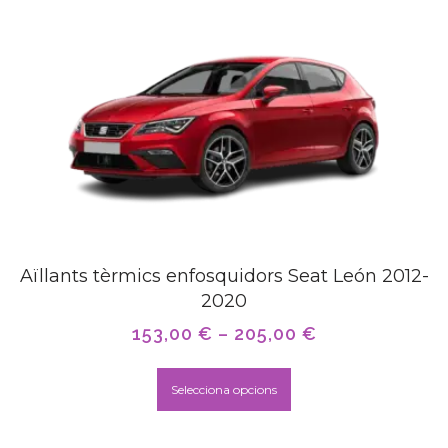
Aïllants tèrmics enfosquidors Seat León 2012-
2020
153,00
€
–
205,00
€
Selecciona opcions