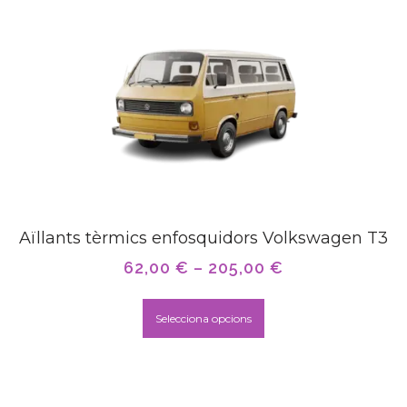
Aïllants tèrmics enfosquidors Volkswagen T3
62,00
€
–
205,00
€
Selecciona opcions