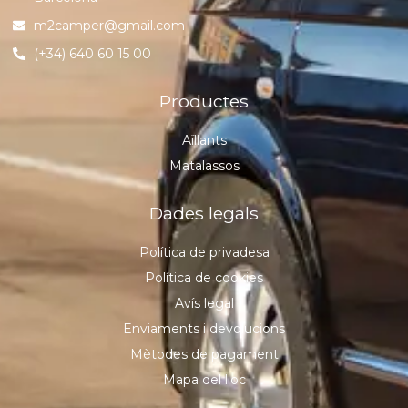
m2camper@gmail.com
(+34) 640 60 15 00
Productes
Aïllants
Matalassos
Dades legals
Política de privadesa
Política de cookies
Avís legal
Enviaments i devolucions
Mètodes de pagament
Mapa del lloc