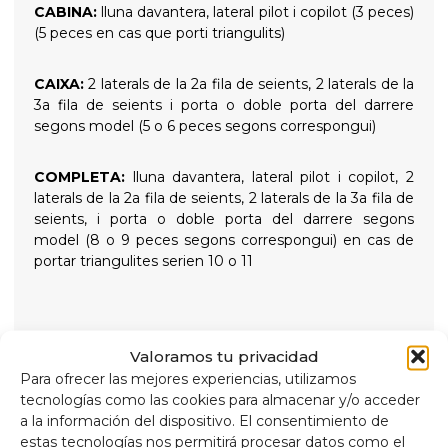
CABINA:
lluna davantera, lateral pilot i copilot (3 peces)
(5 peces en cas que porti triangulits)
CAIXA:
2 laterals de la 2a fila de seients, 2 laterals de la
3a fila de seients i porta o doble porta del darrere
segons model (5 o 6 peces segons correspongui)
COMPLETA:
lluna davantera, lateral pilot i copilot, 2
laterals de la 2a fila de seients, 2 laterals de la 3a fila de
seients, i porta o doble porta del darrere segons
model (8 o 9 peces segons correspongui) en cas de
portar triangulites serien 10 o 11
Valoramos tu privacidad
AÏLLENTS TÈRMICS 9 CAPES
Para ofrecer las mejores experiencias, utilizamos
tecnologías como las cookies para almacenar y/o acceder
Aïllant tèrmic i enfosquidor de 9 capes de gran qualitat
a la información del dispositivo. El consentimiento de
indicats per aïllar tant les altes temperatures com les
estas tecnologías nos permitirá procesar datos como el