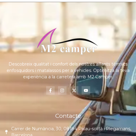
Descobreix qualitat i confort dels nostres aïllants tèrmics
enfosquidors i matalassos per a vehicles. Optimitza la teva
experiència a la carretera amb M2 Camper.
Contacte
Carrer de Numància, 30, 08184 Palau-solità i Plegamans,
Barcelona