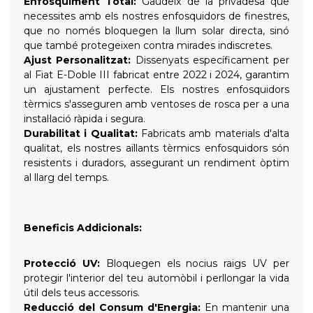
Enfosquiment Total:
Gaudeix de la privadesa que
necessites amb els nostres enfosquidors de finestres,
que no només bloquegen la llum solar directa, sinó
que també protegeixen contra mirades indiscretes.
Ajust Personalitzat:
Dissenyats específicament per
al Fiat E-Doble III fabricat entre 2022 i 2024, garantim
un ajustament perfecte. Els nostres enfosquidors
tèrmics s'asseguren amb ventoses de rosca per a una
instal·lació ràpida i segura.
Durabilitat i Qualitat:
Fabricats amb materials d'alta
qualitat, els nostres aïllants tèrmics enfosquidors són
resistents i duradors, assegurant un rendiment òptim
al llarg del temps.
Beneficis Addicionals:
Protecció UV:
Bloquegen els nocius raigs UV per
protegir l'interior del teu automòbil i perllongar la vida
útil dels teus accessoris.
Reducció del Consum d'Energia:
En mantenir una