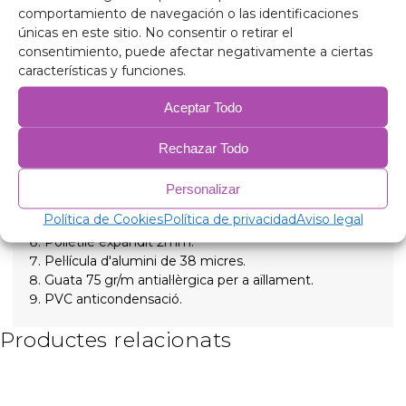
baixes per a més confort intern i proporcionant total
comportamiento de navegación o las identificaciones
foscor per a les nits de descans, subjectats amb
únicas en este sitio. No consentir o retirar el
ventoses de rosca de gran succió i fàcil extracció per
consentimiento, puede afectar negativamente a ciertas
simplificar la seva col·locació
características y funciones.
Aceptar Todo
Composició
Alumini de 90 micres anti raigs ultraviolats i resistent
a ratllades.
Rechazar Todo
Polietilè expandit 2mm.
Pel·lícula d'alumini de 38 micres, per a aïllament.
Personalizar
Polietilè expandit 2mm.
Política de Cookies
Política de privacidad
Aviso legal
Pel·lícula d'alumini de 38 micres.
Polietilè expandit 2mm.
Pel·lícula d'alumini de 38 micres.
Guata 75 gr/m antial·lèrgica per a aïllament.
PVC anticondensació.
Productes relacionats