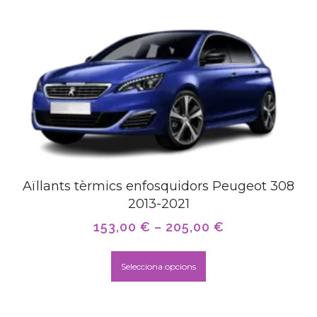
Aïllants tèrmics enfosquidors Peugeot 308
2013-2021
153,00
€
–
205,00
€
Selecciona opcions