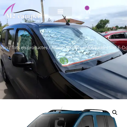
0
Saltar
al
contingut
Inici
/
Tots els productes
/ Aïllants tèrmics enfosquidors Fiat E-D