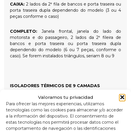
CAIXA:
2 lados da 2ª fila de bancos e porta traseira ou
porta traseira dupla dependendo do modelo (3 ou 4
peças conforme o caso)
COMPLETO:
Janela frontal, janela do lado do
motorista e do passageiro, 2 lados da 2ª fileira de
bancos e porta traseira ou porta traseira dupla
dependendo do modelo (6 ou 7 peças, conforme o
caso). Se forem instalados triângulos, seriam 8 ou 9
ISOLADORES TÉRMICOS DE 9 CAMADAS
Valoramos tu privacidad
Isolamento térmico de 9 camadas de alta qualidade e
Para ofrecer las mejores experiencias, utilizamos
persianas blackout projetadas para isolar temperaturas
tecnologías como las cookies para almacenar y/o acceder
altas e baixas para maior conforto interno e
a la información del dispositivo. El consentimiento de
proporcionar escuridão total para noites tranquilas,
estas tecnologías nos permitirá procesar datos como el
fixadas com ventosas de rosca de alta sucção que são
comportamiento de navegación o las identificaciones