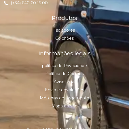
(+34) 640 60 15 00
Produtos
Isoladores
Colchões
Informações legais
política de Privacidade
Política de Cookies
Aviso legal
Envio e devoluções
Métodos de pagamento
Mapa do site