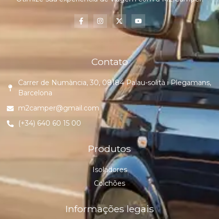
Contato
Carrer de Numància, 30, 08184 Palau-solità i Plegamans,
Barcelona
m2camper@gmail.com
(+34) 640 60 15 00
Produtos
Isoladores
Colchões
Informações legais