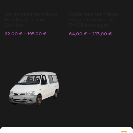
Isoladores térmicos
Isolantes térmicos
blackout Dacia
escurecedores Kia
Dokker
PV5 Passenger
62,00
€
–
195,00
€
64,00
€
–
213,00
€
Isoladores térmicos