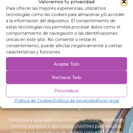
Valoramos tu privacidad
blackout Nissan
Para ofrecer las mejores experiencias, utilizamos
Vanette
tecnologías como las cookies para almacenar y/o acceder
62,00
€
–
205,00
€
a la información del dispositivo. El consentimiento de
estas tecnologías nos permitirá procesar datos como el
comportamiento de navegación o las identificaciones
únicas en este sitio. No consentir o retirar el
consentimiento, puede afectar negativamente a ciertas
características y funciones.
Aceptar Todo
Rechazar Todo
Personalizar
Política de Cookies
Política de privacidad
Aviso legal
Descubra a qualidade e o conforto do nosso isolamento
térmico blackout e dos nossos colchões para veículos.
Otimize sua experiência de viagem com a M2 Camper.