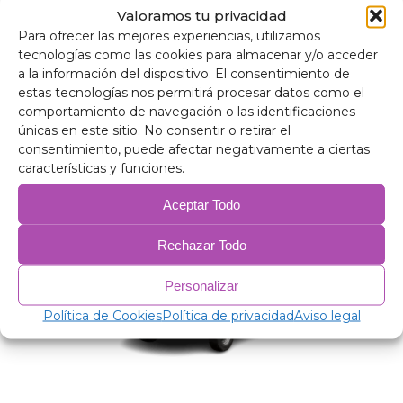
Polietileno expandido de 2 mm.
Valoramos tu privacidad
Filme de alumínio de 38 mícrons.
Para ofrecer las mejores experiencias, utilizamos
Estofamento antialérgico de 75 gr/m para
tecnologías como las cookies para almacenar y/o acceder
isolamento.
a la información del dispositivo. El consentimiento de
PVC anticondensação.
estas tecnologías nos permitirá procesar datos como el
comportamiento de navegación o las identificaciones
Produtos Relacionados
únicas en este sitio. No consentir o retirar el
consentimiento, puede afectar negativamente a ciertas
características y funciones.
Aceptar Todo
Rechazar Todo
Personalizar
Política de Cookies
Política de privacidad
Aviso legal