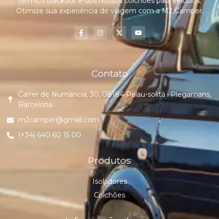
térmico blackout e dos nossos colchões para veículos.
Otimize sua experiência de viagem com a M2 Camper.
Contato
Carrer de Numància, 30, 08184 Palau-solità i Plegamans,
Barcelona
m2camper@gmail.com
(+34) 640 60 15 00
Produtos
Isoladores
Colchões