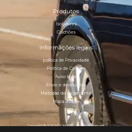
Produtos
Isoladores
Colchões
Informações legais
política de Privacidade
Política de Cookies
Aviso legal
Envio e devoluções
Métodos de pagamento
Mapa do site
Copyright © 2026 M2 CAMPER, All rights reserved.