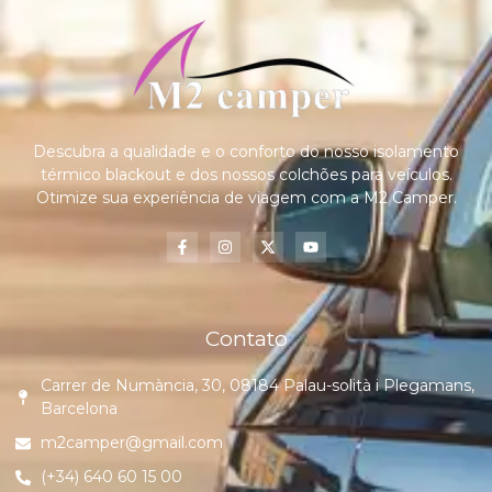
Descubra a qualidade e o conforto do nosso isolamento
térmico blackout e dos nossos colchões para veículos.
Otimize sua experiência de viagem com a M2 Camper.
Contato
Carrer de Numància, 30, 08184 Palau-solità i Plegamans,
Barcelona
m2camper@gmail.com
(+34) 640 60 15 00