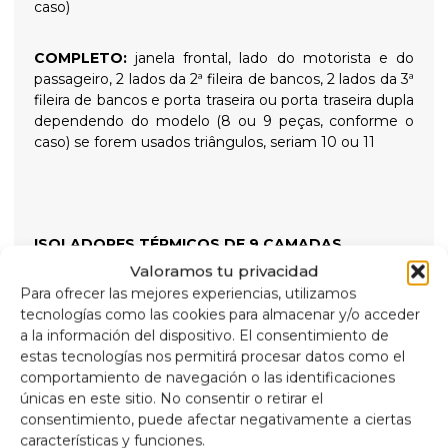
caso)
COMPLETO:
janela frontal, lado do motorista e do
passageiro, 2 lados da 2ª fileira de bancos, 2 lados da 3ª
fileira de bancos e porta traseira ou porta traseira dupla
dependendo do modelo (8 ou 9 peças, conforme o
caso) se forem usados triângulos, seriam 10 ou 11
ISOLADORES TÉRMICOS DE 9 CAMADAS
Valoramos tu privacidad
Para ofrecer las mejores experiencias, utilizamos
Isolamento térmico de 9 camadas de alta qualidade e
tecnologías como las cookies para almacenar y/o acceder
persianas blackout projetadas para isolar temperaturas
a la información del dispositivo. El consentimiento de
altas e baixas para maior conforto interno e
estas tecnologías nos permitirá procesar datos como el
proporcionar escuridão total para noites tranquilas,
comportamiento de navegación o las identificaciones
fixadas com ventosas de rosca de alta sucção que são
únicas en este sitio. No consentir o retirar el
fáceis de remover para fácil instalação.
consentimiento, puede afectar negativamente a ciertas
características y funciones.