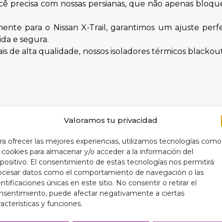
cê precisa com nossas persianas, que não apenas bloq
ente para o Nissan X-Trail, garantimos um ajuste perfe
ida e segura.
is de alta qualidade, nossos isoladores térmicos blacko
Valoramos tu privacidad
s para proteger o interior do seu carro e prolongar a vida
r uma temperatura interna mais ideal, seus isoladore
ra ofrecer las mejores experiencias, utilizamos tecnologías como
s cookies para almacenar y/o acceder a la información del
orma mais eficiente, o que se traduz em menor consum
spositivo. El consentimiento de estas tecnologías nos permitirá
 práticos, nossos isoladores térmicos blackout adicio
ocesar datos como el comportamiento de navegación o las
entificaciones únicas en este sitio. No consentir o retirar el
nsentimiento, puede afectar negativamente a ciertas
racterísticas y funciones.
nossos isolantes térmicos blackout de 9 camadas, proj