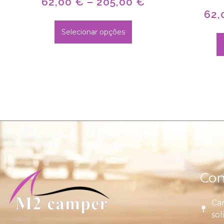
62,00
€
–
205,00
€
62,
Selecionar opções
Con
Car
sol