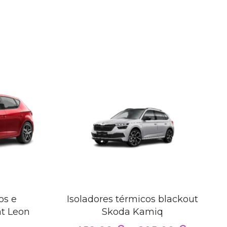
os e
Isoladores térmicos blackout
at Leon
Skoda Kamiq