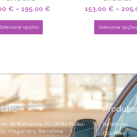
00
€
–
195,00
€
153,00
€
–
205
Selecionar opções
Selecionar opçõe
tato
Produto
rer de Numància, 30, 08184 Palau-
Isoladores
ità i Plegamans, Barcelona
Colchões