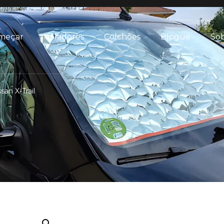
meçar
Isoladores
Colchões
Blogue
Sob
san X-Trail