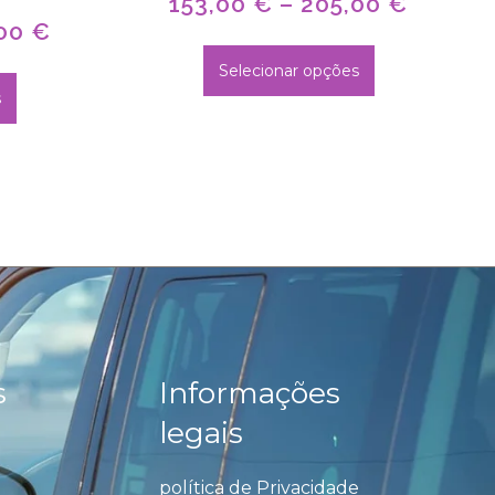
153,00
€
–
205,00
€
,00
€
Selecionar opções
s
s
Informações
legais
política de Privacidade