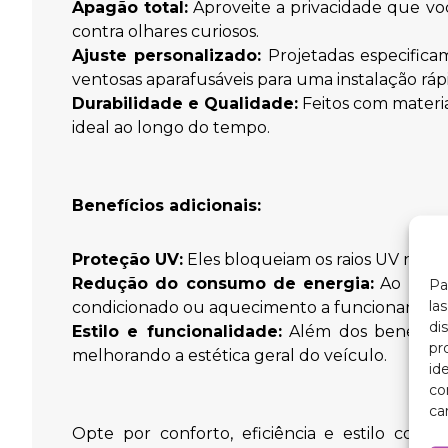
Apagão total:
Aproveite a privacidade que vo
contra olhares curiosos.
Ajuste personalizado:
Projetadas especificam
ventosas aparafusáveis para uma instalação ráp
Durabilidade e Qualidade:
Feitos com materia
ideal ao longo do tempo.
Benefícios adicionais:
Proteção UV:
Eles bloqueiam os raios UV nocivo
Redução do consumo de energia:
Ao mante
Pa
la
condicionado ou aquecimento a funcionar de f
di
Estilo e funcionalidade:
Além dos benefícios
pr
melhorando a estética geral do veículo.
id
co
ca
Opte por conforto, eficiência e estilo com 