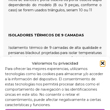
dependendo do modelo (8 ou 9 peças, conforme o
caso) se forem usados triângulos, seriam 10 ou 11
ISOLADORES TÉRMICOS DE 9 CAMADAS
Isolamento térmico de 9 camadas de alta qualidade e
persianas blackout projetadas para isolar temperaturas
altas e baixas para maior conforto interno e
Valoramos tu privacidad
proporcionar escuridão total para noites tranquilas,
fixadas com ventosas de rosca de alta sucção que são
Para ofrecer las mejores experiencias, utilizamos
fáceis de remover para fácil instalação.
tecnologías como las cookies para almacenar y/o acceder
a la información del dispositivo. El consentimiento de
estas tecnologías nos permitirá procesar datos como el
Composição
comportamiento de navegación o las identificaciones
Alumínio de 90 mícrons, anti-ultravioleta e
únicas en este sitio. No consentir o retirar el
resistente a riscos.
consentimiento, puede afectar negativamente a ciertas
Polietileno expandido de 2 mm.
características y funciones.
Película de alumínio de 38 mícrons para isolamento.