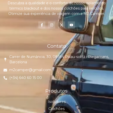
Descubra a qualidade e o conforto do nosso isolamento
térmico blackout e dos nossos colchões para veículos.
Otimize sua experiência de viagem com a M2 Camper.
Contato
Carrer de Numància, 30, 08184 Palau-solità i Plegamans,
Barcelona
m2camper@gmail.com
(+34) 640 60 15 00
Produtos
Isoladores
Colchões