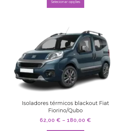
Selecionar opções
Isoladores térmicos blackout Fiat
Fiorino/Qubo
62,00
€
–
180,00
€