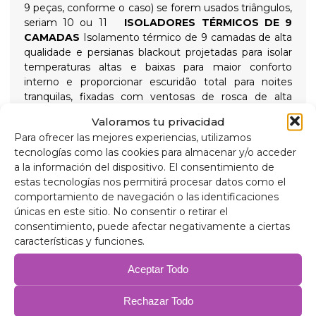
9 peças, conforme o caso) se forem usados triângulos,
seriam 10 ou 11
ISOLADORES TÉRMICOS DE 9
CAMADAS
Isolamento térmico de 9 camadas de alta
qualidade e persianas blackout projetadas para isolar
temperaturas altas e baixas para maior conforto
interno e proporcionar escuridão total para noites
tranquilas, fixadas com ventosas de rosca de alta
sucção que são fáceis de remover para fácil instalação.
Valoramos tu privacidad
Composição
Para ofrecer las mejores experiencias, utilizamos
Alumínio de 90 mícrons, anti-ultravioleta e
tecnologías como las cookies para almacenar y/o acceder
resistente a riscos.
a la información del dispositivo. El consentimiento de
Polietileno expandido de 2 mm.
estas tecnologías nos permitirá procesar datos como el
Película de alumínio de 38 mícrons para isolamento.
comportamiento de navegación o las identificaciones
Polietileno expandido de 2 mm.
únicas en este sitio. No consentir o retirar el
Filme de alumínio de 38 mícrons.
consentimiento, puede afectar negativamente a ciertas
Polietileno expandido de 2 mm.
características y funciones.
Filme de alumínio de 38 mícrons.
Estofamento antialérgico de 75 gr/m para
Aceptar Todo
isolamento.
PVC anticondensação.
Rechazar Todo