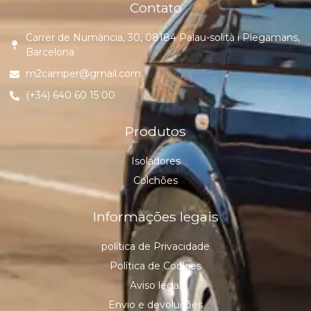
Contato
Carrer de Numància, 30, 08184 Palau-solità i Plegamans,
Barcelona
m2camper@gmail.com
(+34) 640 60 15 00
Produtos
Isoladores
Colchões
Informações legais
política de Privacidade
Política de Cookies
Aviso legal
Envio e devoluções