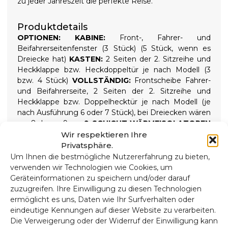
zu jeder Jahreszeit die perfekte Reise.
Produktdetails
OPTIONEN:
KABINE:
Front-, Fahrer- und
Beifahrerseitenfenster (3 Stück) (5 Stück, wenn es
Dreiecke hat)
KASTEN:
2 Seiten der 2. Sitzreihe und
Heckklappe bzw. Heckdoppeltür je nach Modell (3
bzw. 4 Stück)
VOLLSTÄNDIG:
Frontscheibe Fahrer-
und Beifahrerseite, 2 Seiten der 2. Sitzreihe und
Heckklappe bzw. Doppelhecktür je nach Modell (je
nach Ausführung 6 oder 7 Stück), bei Dreiecken wären
es 8 bzw. 9
9-SCHICHT-WÄRMEISOLATOREN
Hochwertige 9-lagige Wärmedämmung und
Wir respektieren Ihre
Verdunkelungsrollos isolieren sowohl hohe als auch
Privatsphäre.
niedrige Temperaturen und sorgen so für mehr
Um Ihnen die bestmögliche Nutzererfahrung zu bieten,
Komfort im Inneren und absolute Dunkelheit für
verwenden wir Technologien wie Cookies, um
erholsame Nächte. Wird mit aufschraubbaren
Geräteinformationen zu speichern und/oder darauf
Saugnäpfen mit hoher Saugkraft gehalten, die sich
zuzugreifen. Ihre Einwilligung zu diesen Technologien
zur einfachen Installation leicht entfernen lassen.
ermöglicht es uns, Daten wie Ihr Surfverhalten oder
Zusammensetzung
eindeutige Kennungen auf dieser Website zu verarbeiten.
90 Mikron Aluminium, UV- und kratzfest.
Die Verweigerung oder der Widerruf der Einwilligung kann