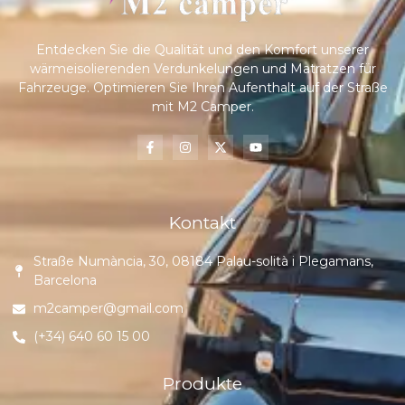
Entdecken Sie die Qualität und den Komfort unserer
wärmeisolierenden Verdunkelungen und Matratzen für
Fahrzeuge. Optimieren Sie Ihren Aufenthalt auf der Straße
mit M2 Camper.
Kontakt
Straße Numància, 30, 08184 Palau-solità i Plegamans,
Barcelona
m2camper@gmail.com
(+34) 640 60 15 00
Produkte