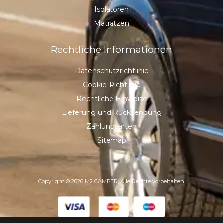
Isolatoren
Matratzen
Rechtliche Informationen
Datenschutzrichtlinie
Cookie-Richtlinie
Rechtliche Hinweise
Lieferung und Rücksendung
Zahlungsarten
Sitemap
Copyright © 2026 M2 CAMPER, Alle Rechte vorbehalten.