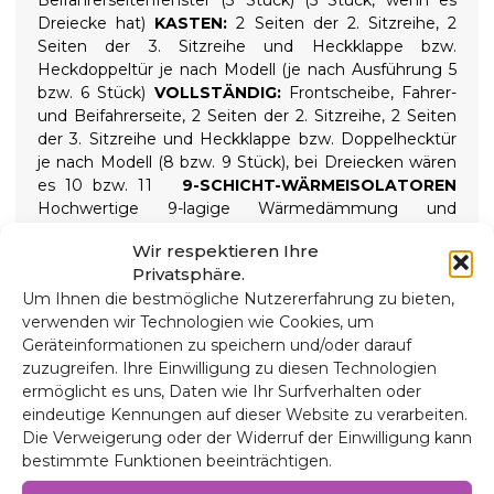
Dreiecke hat)
KASTEN:
2 Seiten der 2. Sitzreihe, 2
Seiten der 3. Sitzreihe und Heckklappe bzw.
Heckdoppeltür je nach Modell (je nach Ausführung 5
bzw. 6 Stück)
VOLLSTÄNDIG:
Frontscheibe, Fahrer-
und Beifahrerseite, 2 Seiten der 2. Sitzreihe, 2 Seiten
der 3. Sitzreihe und Heckklappe bzw. Doppelhecktür
je nach Modell (8 bzw. 9 Stück), bei Dreiecken wären
es 10 bzw. 11
9-SCHICHT-WÄRMEISOLATOREN
Hochwertige 9-lagige Wärmedämmung und
Verdunkelungsrollos isolieren sowohl hohe als auch
Wir respektieren Ihre
niedrige Temperaturen und sorgen so für mehr
Privatsphäre.
Komfort im Inneren und absolute Dunkelheit für
Um Ihnen die bestmögliche Nutzererfahrung zu bieten,
erholsame Nächte. Wird mit aufschraubbaren
verwenden wir Technologien wie Cookies, um
Saugnäpfen mit hoher Saugkraft gehalten, die sich
Geräteinformationen zu speichern und/oder darauf
zur einfachen Installation leicht entfernen lassen.
Zusammensetzung
zuzugreifen. Ihre Einwilligung zu diesen Technologien
ermöglicht es uns, Daten wie Ihr Surfverhalten oder
90 Mikron Aluminium, UV- und kratzfest.
eindeutige Kennungen auf dieser Website zu verarbeiten.
2 mm expandiertes Polyethylen.
Die Verweigerung oder der Widerruf der Einwilligung kann
38 Mikron Aluminiumfolie zur Isolierung.
bestimmte Funktionen beeinträchtigen.
2 mm expandiertes Polyethylen.
38 Mikron Aluminiumfolie.