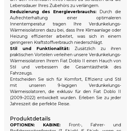
Lebensdauer Ihres Zubehörs zu verlängern.
Reduzierung des Energieverbrauchs:
Durch die
Aufrechterhaltung einer optimaleren
Innentemperatur tragen Ihre Verdunkelungs-
Wärmeisolatoren dazu bei, dass Ihre Klimaanlage oder
Heizung effizienter arbeitet, was sich in einem
geringeren Kraftstoffverbrauch niederschlägt.
Stil und Funktionalität:
Zusätzlich zu ihren
praktischen Vorteilen verleihen unsere Verdunkelungs-
Wärmeisolatoren Ihrem Fiat Doblo II einen Hauch von
Stil und verbessern die Gesamtästhetik des
Fahrzeugs.
Entscheiden Sie sich für Komfort, Effizienz und Stil
mit unseren 9-lagigen Verdunkelungs-
Wärmeisolatoren, die exklusiv für den Fiat Doblo II
(2009–2022) entwickelt wurden. Erleben Sie zu jeder
Jahreszeit die perfekte Reise.
Produktdetails
OPTIONEN:
KABINE:
Front-, Fahrer- und
Beifahrerseitenfenster (3 Stück) (5 Stück, wenn es