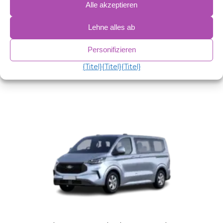
Alle akzeptieren
2 mm expandiertes Polyethylen.
38 Mikron Aluminiumfolie.
75 g/m² antiallergische Wattierung zur Isolierung.
Lehne alles ab
Antikondensations-PVC.
Personifizieren
Ähnliche Produkte
{Titel}
{Titel}
{Titel}