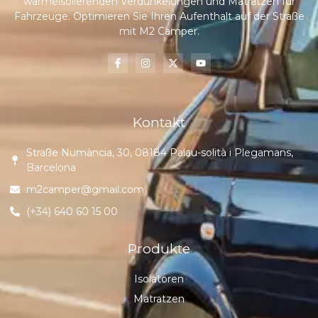
wärmeisolierenden Verdunkelungen und Matratzen für
Fahrzeuge. Optimieren Sie Ihren Aufenthalt auf der Straße
mit M2 Camper.
Kontakt
Straße Numància, 30, 08184 Palau-solità i Plegamans,
Barcelona
m2camper@gmail.com
(+34) 640 60 15 00
Produkte
Isolatoren
Matratzen