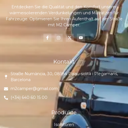
Entdecken Sie die Qualität und den Komfort unserer
wärmeisolierenden Verdunkelungen und Matratzen für
Fahrzeuge. Optimieren Sie Ihren Aufenthalt auf der Straße
mit M2 Camper.
Kontakt
Straße Numància, 30, 08184 Palau-solità i Plegamans,
Barcelona
m2camper@gmail.com
(+34) 640 60 15 00
Produkte
Isolatoren