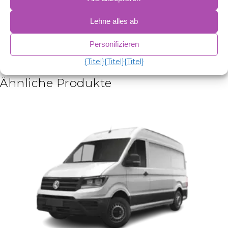
2 mm expandiertes Polyethylen.
38 Mikron Aluminiumfolie.
Lehne alles ab
2 mm expandiertes Polyethylen.
38 Mikron Aluminiumfolie.
Personifizieren
75 g/m² antiallergische Wattierung zur Isolierung.
Antikondensations-PVC.
{Titel}
{Titel}
{Titel}
Ähnliche Produkte