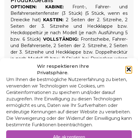
Produktdetails
OPTIONEN:
KABINE:
Front-, Fahrer- und
Beifahrerseitenfenster (3 Stück) (5 Stück, wenn es
Dreiecke hat)
KASTEN:
2 Seiten der 2. Sitzreihe, 2
Seiten der 3. Sitzreihe und Heckklappe bzw.
Heckdoppeltür je nach Modell (je nach Ausführung 5
bzw. 6 Stück)
VOLLSTÄNDIG:
Frontscheibe, Fahrer-
und Beifahrerseite, 2 Seiten der 2. Sitzreihe, 2 Seiten
der 3. Sitzreihe und Heckklappe bzw. Doppelhecktür
je nach Modell (8 bzw. 9 Stück), bei Dreiecken wären
es 10 bzw. 11
9-SCHICHT-WÄRMEISOLATOREN
Wir respektieren Ihre
Hochwertige 9-lagige Wärmedämmung und
Privatsphäre.
Verdunkelungsrollos isolieren sowohl hohe als auch
Um Ihnen die bestmögliche Nutzererfahrung zu bieten,
niedrige Temperaturen und sorgen so für mehr
verwenden wir Technologien wie Cookies, um
Komfort im Inneren und absolute Dunkelheit für
Geräteinformationen zu speichern und/oder darauf
erholsame Nächte. Wird mit aufschraubbaren
zuzugreifen. Ihre Einwilligung zu diesen Technologien
Saugnäpfen mit hoher Saugkraft gehalten, die sich
ermöglicht es uns, Daten wie Ihr Surfverhalten oder
zur einfachen Installation leicht entfernen lassen.
eindeutige Kennungen auf dieser Website zu verarbeiten.
Zusammensetzung
Die Verweigerung oder der Widerruf der Einwilligung kann
90 Mikron Aluminium, UV- und kratzfest.
bestimmte Funktionen beeinträchtigen.
2 mm expandiertes Polyethylen.
38 Mikron Aluminiumfolie zur Isolierung.
Alle akzeptieren