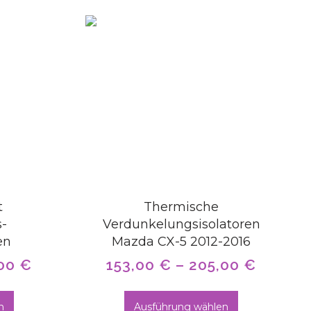
t
Thermische
-
Verdunkelungsisolatoren
en
Mazda CX-5 2012-2016
,00
€
153,00
€
–
205,00
€
n
Ausführung wählen