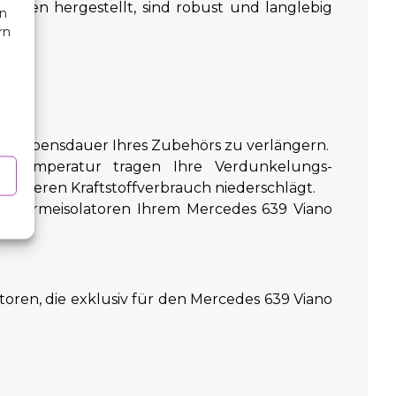
lien hergestellt, sind robust und langlebig
en
rn
ie Lebensdauer Ihres Zubehörs zu verlängern.
entemperatur tragen Ihre Verdunkelungs-
geringeren Kraftstoffverbrauch niederschlägt.
gs-Wärmeisolatoren Ihrem Mercedes 639 Viano
toren, die exklusiv für den Mercedes 639 Viano