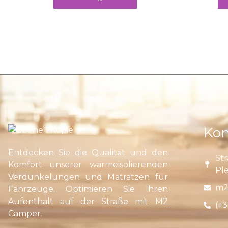
Kon
Entdecken Sie die Qualität und den
Str
Komfort unserer wärmeisolierenden
Pl
Verdunkelungen und Matratzen für
m2
Fahrzeuge. Optimieren Sie Ihren
Aufenthalt auf der Straße mit M2
(+3
Camper.