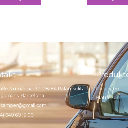
takt
Produkt
aße Numància, 30, 08184 Palau-solità i
Isolatoren
egamans, Barcelona
Matratzen
camper@gmail.com
4) 640 60 15 00