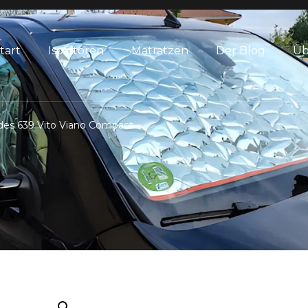
tart
Isolatoren
Matratzen
Der Blog
Üb
des 639 Vito Viano Compact