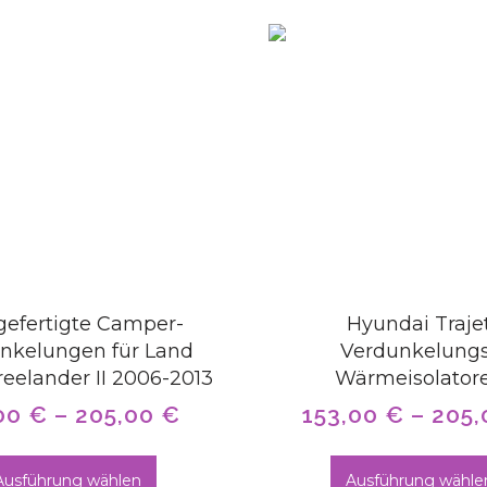
efertigte Camper-
Hyundai Traje
nkelungen für Land
Verdunkelungs
reelander II 2006-2013
Wärmeisolator
00
€
–
205,00
€
153,00
€
–
205
Ausführung wählen
Ausführung wähle