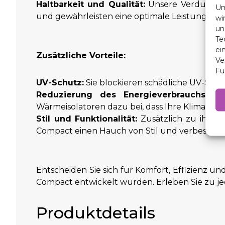
Haltbarkeit und Qualität:
Unsere Verdunkelu
Um
und gewährleisten eine optimale Leistung übe
wi
un
Te
ei
Zusätzliche Vorteile:
Ve
Fu
UV-Schutz:
Sie blockieren schädliche UV-Str
Reduzierung des Energieverbrauchs:
Dur
Wärmeisolatoren dazu bei, dass Ihre Klimaanlag
Stil und Funktionalität:
Zusätzlich zu ihren
Compact einen Hauch von Stil und verbessern 
Entscheiden Sie sich für Komfort, Effizienz u
Compact entwickelt wurden. Erleben Sie zu jed
Produktdetails