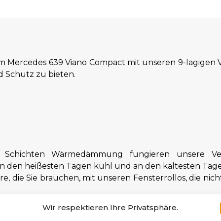
em Mercedes 639 Viano Compact mit unseren 9-lagigen 
 Schutz zu bieten.
Schichten Wärmedämmung fungieren unsere Verd
 an den heißesten Tagen kühl und an den kältesten Tag
e, die Sie brauchen, mit unseren Fensterrollos, die nic
rcedes 639 Viano Compact entwickelt, garantieren 
Wir respektieren Ihre Privatsphäre.
baren Saugnäpfen befestigt, sodass eine schnelle und 