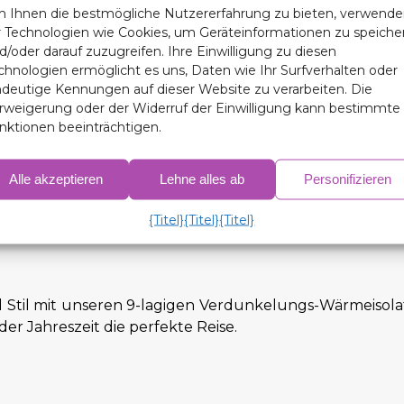
ngs-Wärmeisolatoren werden aus hochwertigen Materia
 Ihnen die bestmögliche Nutzererfahrung zu bieten, verwend
r einen langen Zeitraum.
r Technologien wie Cookies, um Geräteinformationen zu speiche
d/oder darauf zuzugreifen. Ihre Einwilligung zu diesen
chnologien ermöglicht es uns, Daten wie Ihr Surfverhalten oder
ndeutige Kennungen auf dieser Website zu verarbeiten. Die
rweigerung oder der Widerruf der Einwilligung kann bestimmte
nktionen beeinträchtigen.
ahlen, um den Innenraum Ihres Autos zu schützen und d
ch die Aufrechterhaltung einer optimaleren Inn
Alle akzeptieren
Lehne alles ab
Personifizieren
e oder Heizung effizienter arbeitet, was sich in einem 
 praktischen Vorteilen verleihen unsere Verdunkelun
{Titel}
{Titel}
{Titel}
die Gesamtästhetik des Fahrzeugs.
nd Stil mit unseren 9-lagigen Verdunkelungs-Wärmeisola
er Jahreszeit die perfekte Reise.