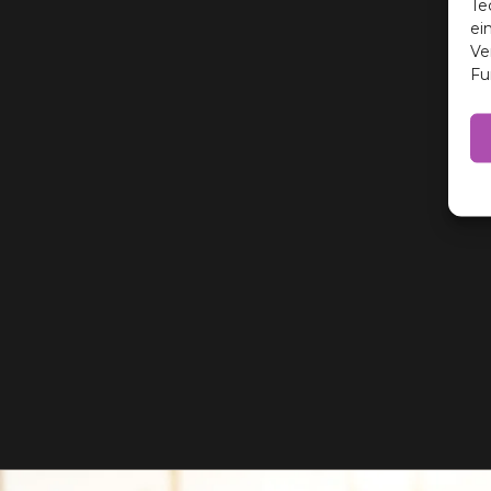
Te
ei
Ve
Fu