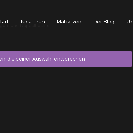
tart
Isolatoren
Matratzen
Der Blog
Üb
Regen- und Doppelhecktür
n, die deiner Auswahl entsprechen.