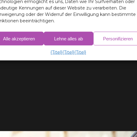
chnologien ermöglicht es uns, Daten wie Ihr Surfverhalten oder
ndeutige Kennungen auf dieser Website zu verarbeiten. Die
rweigerung oder der Widerruf der Einwilligung kann bestimmte
nktionen beeinträchtigen.
Alle akzeptieren
Lehne alles ab
Personifizieren
{Titel}
{Titel}
{Titel}