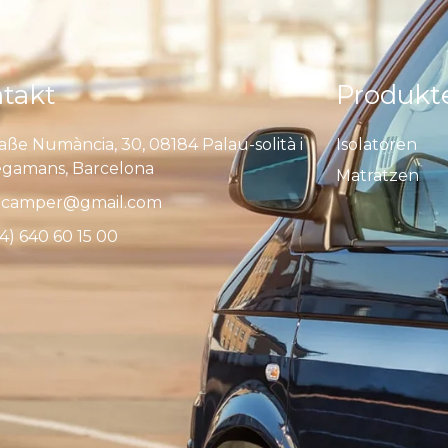
takt
Produkt
aße Numància, 30, 08184 Palau-solità i
Isolatoren
egamans, Barcelona
Matratzen
camper@gmail.com
4) 640 60 15 00