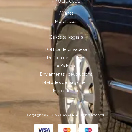
Productes
Aïllants
Matalassos
Dades legals
Política de privadesa
Política de cookies
Avís legal
Enviaments i devolucions
Mètodes de pagament
Mapa del lloc
Copyright © 2026 M2 CAMPER, All rights reserved.