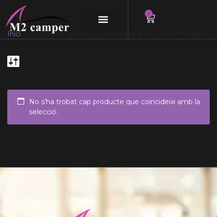
0
Saltar
Inici
\
Producte Opcions
\
completa amb sostre modutop
al
contingut
No s'ha trobat cap producte que coincideixi amb la
selecció.