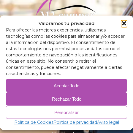
Valoramos tu privacidad
Para ofrecer las mejores experiencias, utilizamos
Descobreix qualitat i confort dels nostres aïllants tèrmics
tecnologías como las cookies para almacenar y/o acceder
enfosquidors i matalassos per a vehicles. Optimitza la teva
a la información del dispositivo. El consentimiento de
experiència a la carretera amb M2 Camper.
estas tecnologías nos permitirá procesar datos como el
comportamiento de navegación o las identificaciones
únicas en este sitio. No consentir o retirar el
consentimiento, puede afectar negativamente a ciertas
características y funciones.
Contacte
Aceptar Todo
Carrer de Numància, 30, 08184 Palau-solità i Plegamans,
Rechazar Todo
Barcelona
m2camper@gmail.com
Personalizar
(+34) 640 60 15 00
Política de Cookies
Política de privacidad
Aviso legal