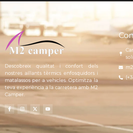
Con
Car
sol
Descobreix qualitat i confort dels
m2
nostres aïllants tèrmics enfosquidors i
(+3
matalassos per a vehicles. Optimitza la
teva experiència a la carretera amb M2
Camper.