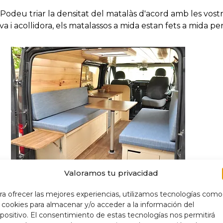
. Podeu triar la densitat del matalàs d'acord amb les vost
 i acollidora, els matalassos a mida estan fets a mida per
Valoramos tu privacidad
ra ofrecer las mejores experiencias, utilizamos tecnologías como
 vehicle camper és maximitzar la zona de descans sense sa
s cookies para almacenar y/o acceder a la información del
cobrir la totalitat de l'àrea designada per dormir, aques
spositivo. El consentimiento de estas tecnologías nos permitirá
r per descansar.