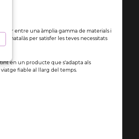
 triar entre una àmplia gamma de materials i
teu matalàs per satisfer les teves necessitats
tint en un producte que s'adapta als
viatge fiable al llarg del temps.