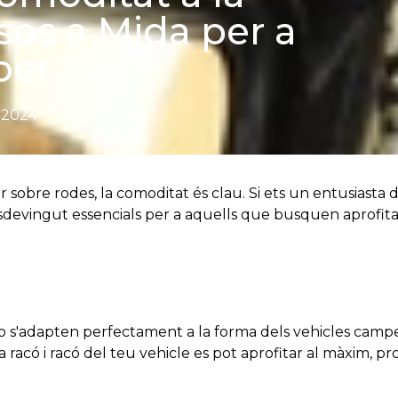
sos a Mida per a
per
, 2024
ar sobre rodes, la comoditat és clau. Si ets un entusiast
devingut essencials per a aquells que busquen aprofitar a
o s'adapten perfectament a la forma dels vehicles camper
da racó i racó del teu vehicle es pot aprofitar al màxim,