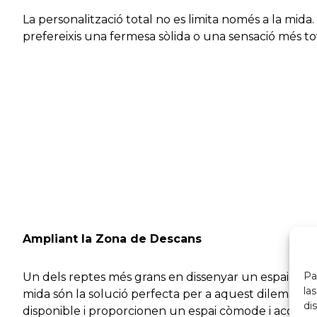
La personalització total no es limita només a la mida
prefereixis una fermesa sòlida o una sensació més tova
Ampliant la Zona de Descans
Pa
Un dels reptes més grans en dissenyar un espai en un
la
mida són la solució perfecta per a aquest dilema. En 
di
disponible i proporcionen un espai còmode i acollido