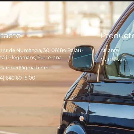
tacte
Product
rer de Numància, 30, 08184 Palau-
Aïllants
ità i Plegamans, Barcelona
Matalassos
camper@gmail.com
4) 640 60 15 00