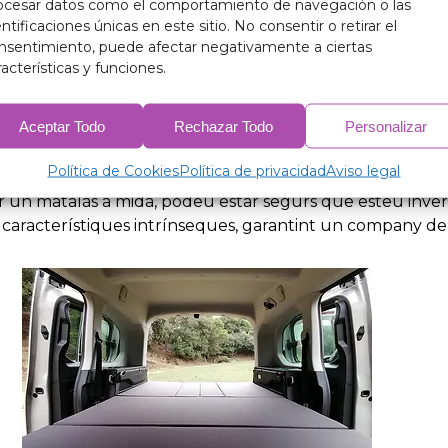
ocesar datos como el comportamiento de navegación o las
entificaciones únicas en este sitio. No consentir o retirar el
nsentimiento, puede afectar negativamente a ciertas
racterísticas y funciones.
avantatge d'un ajustament perfecte, sinó que també pots
a, làtex o materials hipoalergènics, pots personalitzar el 
Aceptar Todo
Rechazar Todo
Personalizar
Política de Cookies
Política de privacidad
Aviso legal
r un matalàs a mida, podeu estar segurs que esteu inver
ón característiques intrínseques, garantint un company de 