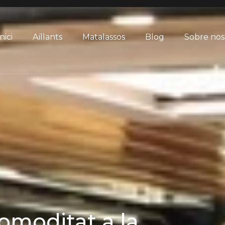
nici
Aïllants
Matalassos
Blog
Sobre nos
omoditat a la