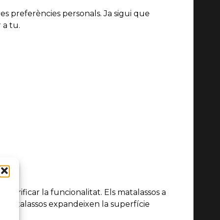
res preferències personals. Ja sigui que
 a tu.
crificar la funcionalitat. Els matalassos a
ts matalassos expandeixen la superfície