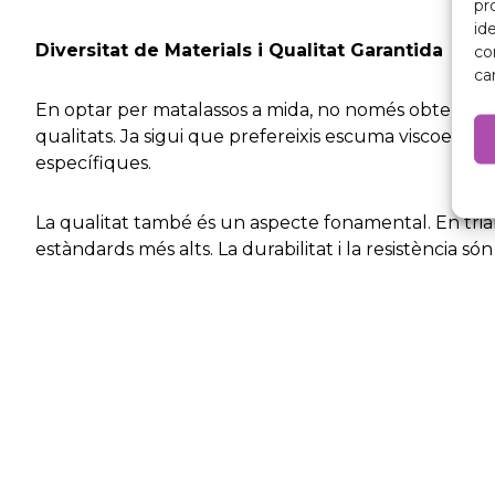
pr
id
Diversitat de Materials i Qualitat Garantida
co
ca
En optar per matalassos a mida, no només obtens l'
qualitats. Ja sigui que prefereixis escuma viscoelàstic
específiques.
La qualitat també és un aspecte fonamental. En tria
estàndards més alts. La durabilitat i la resistència s