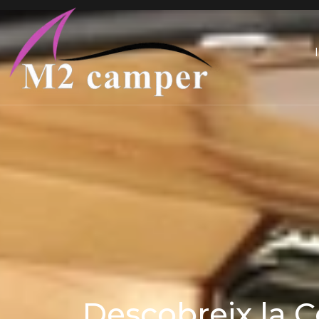
Saltar
I
al
contingut
Descobreix la C