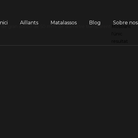
nici
Aïllants
Matalassos
Blog
Sobre nos
de gran succió de 50 mm. de diàmetre transparents amb esparrac
Mostrant
l'únic
resultat