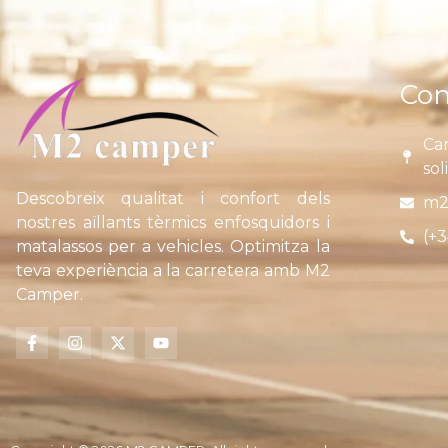
Con
Car
sol
Descobreix qualitat i confort dels
m2
nostres aïllants tèrmics enfosquidors i
(+3
matalassos per a vehicles. Optimitza la
teva experiència a la carretera amb M2
Camper.