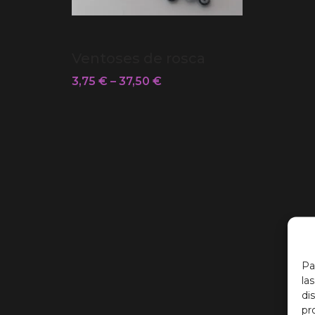
Ventoses de rosca
3,75
€
–
37,50
€
Pa
la
di
pr