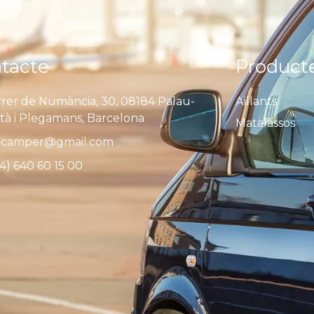
tacte
Product
rer de Numància, 30, 08184 Palau-
Aïllants
ità i Plegamans, Barcelona
Matalassos
camper@gmail.com
4) 640 60 15 00