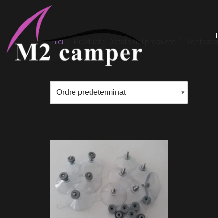
Saltar
I
al
Inici
\
Producte Detalls del producte
\
Ventoses 
contingut