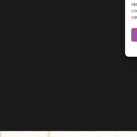
id
co
ca