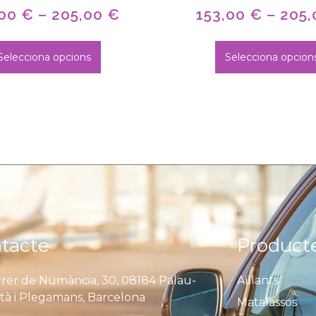
,00
€
–
205,00
€
153,00
€
–
205
Selecciona opcions
Selecciona opcion
tacte
Product
rer de Numància, 30, 08184 Palau-
Aïllants
ità i Plegamans, Barcelona
Matalassos