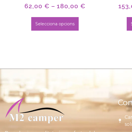
62,00
€
–
180,00
€
153
Selecciona opcions
Con
Car
sol