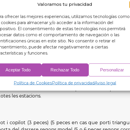
Valoramos tu privacidad
ra ofrecer las mejores experiencias, utilizamos tecnologías como
s cookies para almacenar y/o acceder a la información del
spositivo. El consentimiento de estas tecnologías nos permitirá
ocesar datos como el comportamiento de navegación o las
 protegir l'interior del teu automòbil i perllongar la vida
entificaciones únicas en este sitio. No consentir o retirar el
 una temperatura interior més òptima, els teus aïllant
nsentimiento, puede afectar negativamente a ciertas
balli de manera més eficient, cosa que es tradueix en un
racterísticas y funciones.
s pràctics, els nostres aïllants tèrmics enfosquidors
Aceptar Todo
Rechazar Todo
Personalizar
Política de Cookies
Política de privacidad
Aviso legal
mb els nostres aïllants tèrmics enfosquidors de 9 capes 
otes les estacions.
lot i copilot (3 peces) (5 peces en cas que porti triangu
le porta del darrere segons model (5 o 6 peces segons co