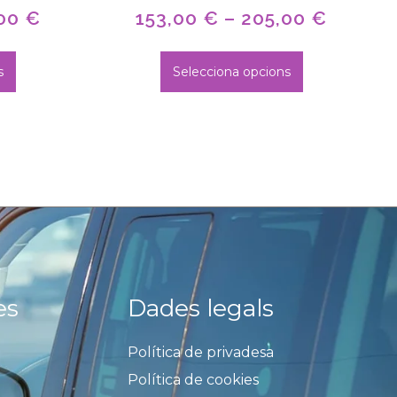
,00
€
153,00
€
–
205,00
€
s
Selecciona opcions
es
Dades legals
Política de privadesa
Política de cookies