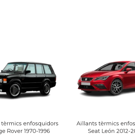
s tèrmics enfosquidors
Aïllants tèrmics enfo
e Rover 1970-1996
Seat León 2012-