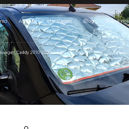
nici
Aïllants
Matalassos
Blog
Sobre nos
olkswagen Caddy 2010-2020