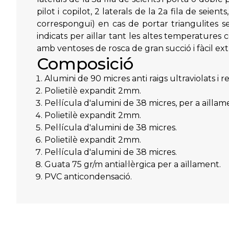
pilot i copilot, 2 laterals de la 2a fila de seie
correspongui) en cas de portar triangulites 
indicats per aïllar tant les altes temperatures 
amb ventoses de rosca de gran succió i fàcil extr
Composició
Alumini de 90 micres anti raigs ultraviolats i re
Polietilè expandit 2mm.
Pel·lícula d'alumini de 38 micres, per a aïllam
Polietilè expandit 2mm.
Pel·lícula d'alumini de 38 micres.
Polietilè expandit 2mm.
Pel·lícula d'alumini de 38 micres.
Guata 75 gr/m antial·lèrgica per a aïllament.
PVC anticondensació.