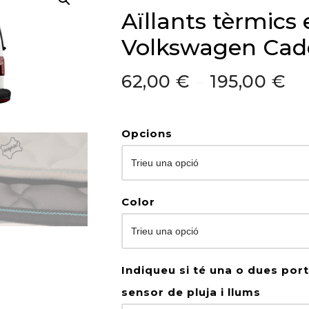
Aïllants tèrmics
Volkswagen Cad
62,00
€
–
195,00
€
Opcions
Color
Indiqueu si té una o dues porte
sensor de pluja i llums