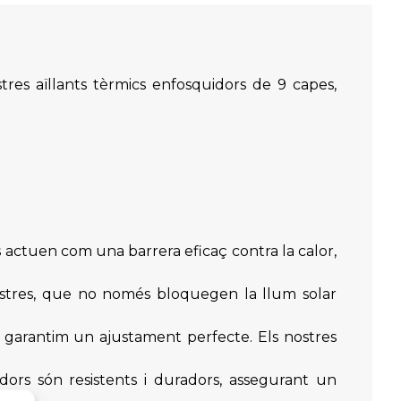
es aïllants tèrmics enfosquidors de 9 capes,
s actuen com una barrera eficaç contra la calor,
estres, que no només bloquegen la llum solar
 garantim un ajustament perfecte. Els nostres
idors són resistents i duradors, assegurant un