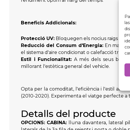
rendiment òptim al llarg del temps.
Pa
la
Beneficis Addicionals:
di
pr
Protecció UV:
Bloquegen els nocius raigs UV per
id
Reducció del Consum d'Energia:
En mantenir
co
el sistema d'aire condicionat o calefacció tre
ca
Estil i Funcionalitat:
A més dels seus benefici
millorant l'estètica general del vehicle.
Opta per la comoditat, l'eficiència i l'estil a
(2010-2020). Experimenta el viatge perfecte a t
Detalls del producte
OPCIONS:
CABINA:
lluna davantera, lateral pi
laterals de la 3a fila de seients i porta o dob