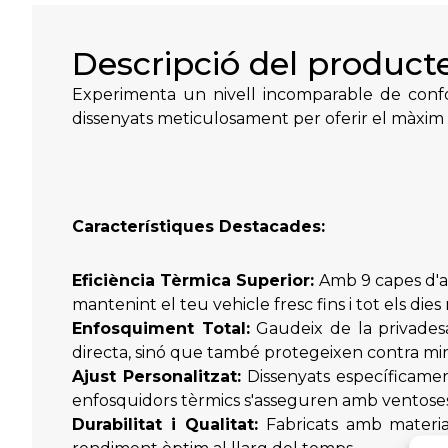
Descripció del product
Experimenta un nivell incomparable de confo
dissenyats meticulosament per oferir el màxim 
Característiques Destacades:
Eficiència Tèrmica Superior:
Amb 9 capes d'aï
mantenint el teu vehicle fresc fins i tot els dies 
Enfosquiment Total:
Gaudeix de la privades
directa, sinó que també protegeixen contra mir
Ajust Personalitzat:
Dissenyats específicamen
enfosquidors tèrmics s'asseguren amb ventoses d
Durabilitat i Qualitat:
Fabricats amb materials