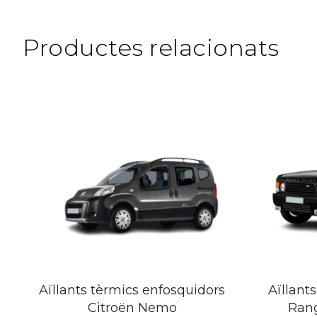
Productes relacionats
Aïllants tèrmics enfosquidors
Aïllant
Citroën Nemo
Rang