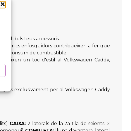
 útil dels teus accessoris.
s tèrmics enfosquidors contribueixen a fer que
 menor consum de combustible.
 afegeixen un toc d'estil al Volkswagen Caddy,
dissenyats exclusivament per al Volkswagen Caddy
lits)
CAIXA:
2 laterals de la 2a fila de seients, 2
rrespongui)
COMPLETA:
lluna davantera, lateral