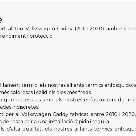
e
rt al teu Volkswagen Caddy (2010-2020) amb els nostr
rendiment i protecció.
llament tèrmic, els nostres aïllants tèrmics enfosquidor
més calorosos i càlid els dies més freds.
a que necessites amb els nostres enfosquidors de fin
ades indiscretes.
t per al Volkswagen Caddy fabricat entre 2010 i 2020,
e rosca per a una instal·lació ràpida i segura.
 d'alta qualitat, els nostres aïllants tèrmics enfosqu