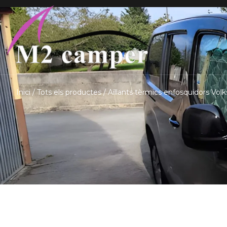
Saltar
I
al
contingut
Inici
/
Tots els productes
/ Aïllants tèrmics enfosquidors V