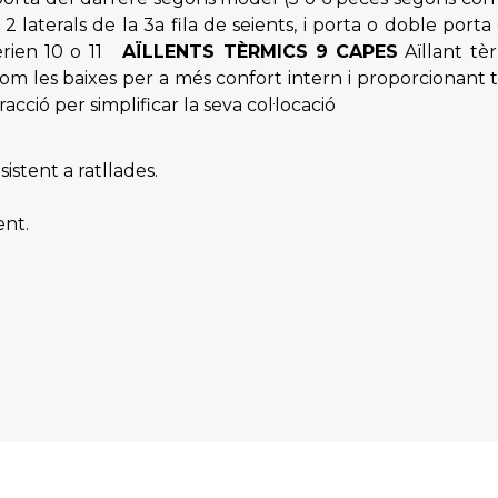
nts, 2 laterals de la 3a fila de seients, i porta o doble 
serien 10 o 11
AÏLLENTS TÈRMICS 9 CAPES
Aïllant tè
com les baixes per a més confort intern i proporcionant t
acció per simplificar la seva col·locació
sistent a ratllades.
ent.