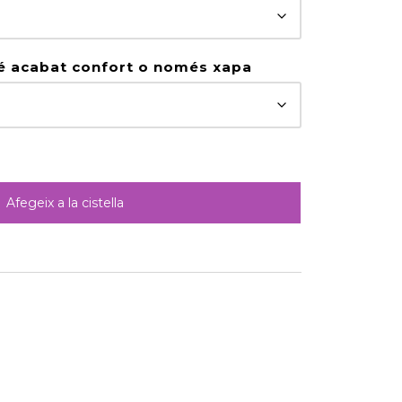
 té acabat confort o només xapa
Afegeix a la cistella