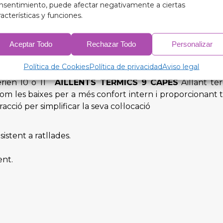
otes les estacions.
nsentimiento, puede afectar negativamente a ciertas
racterísticas y funciones.
Aceptar Todo
Rechazar Todo
Personalizar
lot i copilot (3 peces) (5 peces en cas que porti triangu
le porta del darrere segons model (5 o 6 peces segons co
Política de Cookies
Política de privacidad
Aviso legal
nts, 2 laterals de la 3a fila de seients, i porta o doble 
serien 10 o 11
AÏLLENTS TÈRMICS 9 CAPES
Aïllant tè
com les baixes per a més confort intern i proporcionant t
acció per simplificar la seva col·locació
sistent a ratllades.
ent.