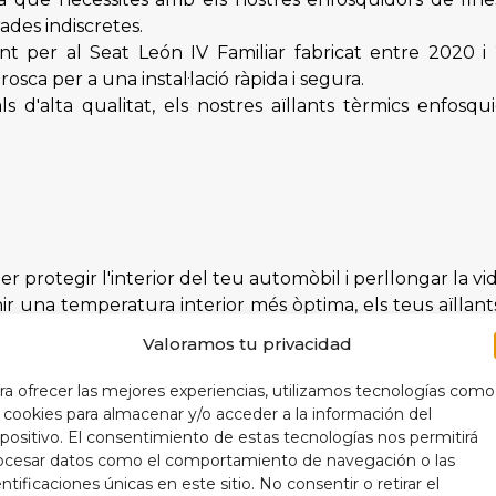
ades indiscretes.
t per al Seat León IV Familiar fabricat entre 2020 i 
sca per a una instal·lació ràpida i segura.
 d'alta qualitat, els nostres aïllants tèrmics enfosqu
 protegir l'interior del teu automòbil i perllongar la vida
 una temperatura interior més òptima, els teus aïllant
balli de manera més eficient, cosa que es tradueix en un
Valoramos tu privacidad
tics, els nostres aïllants tèrmics enfosquidors afegeix
ra ofrecer las mejores experiencias, utilizamos tecnologías como
s cookies para almacenar y/o acceder a la información del
spositivo. El consentimiento de estas tecnologías nos permitirá
ocesar datos como el comportamiento de navegación o las
b els nostres aïllants tèrmics enfosquidors de 9 capes diss
entificaciones únicas en este sitio. No consentir o retirar el