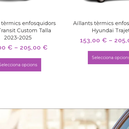
s tèrmics enfosquidors
Aïllants tèrmics enfo
Transit Custom Talla
Hyundai Traje
2023-2025
153,00
€
–
205
00
€
–
205,00
€
Selecciona opcion
Selecciona opcions