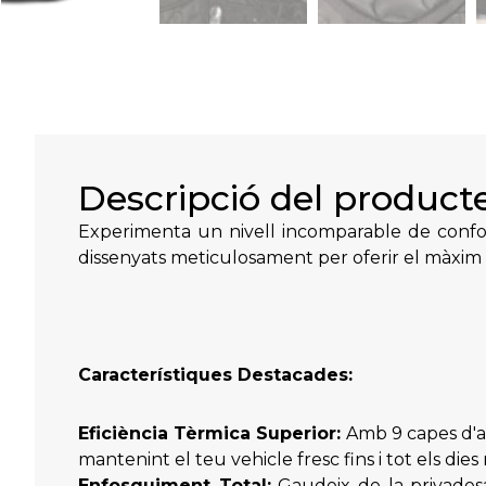
Descripció del product
Experimenta un nivell incomparable de confort
dissenyats meticulosament per oferir el màxim 
Característiques Destacades:
Eficiència Tèrmica Superior:
Amb 9 capes d'aï
mantenint el teu vehicle fresc fins i tot els dies 
Enfosquiment Total:
Gaudeix de la privades