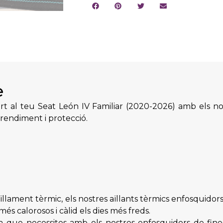
e
 al teu Seat León IV Familiar (2020-2026) amb els nos
rendiment i protecció.
llament tèrmic, els nostres aïllants tèrmics enfosquidor
més calorosos i càlid els dies més freds.
a que necessites amb els nostres enfosquidors de fin