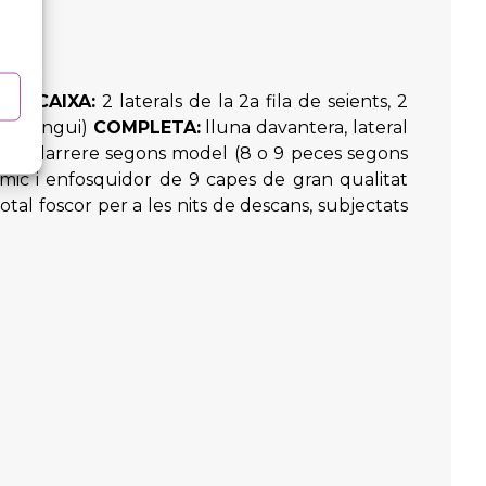
lits)
CAIXA:
2 laterals de la 2a fila de seients, 2
rrespongui)
COMPLETA:
lluna davantera, lateral
porta del darrere segons model (8 o 9 peces segons
rmic i enfosquidor de 9 capes de gran qualitat
otal foscor per a les nits de descans, subjectats