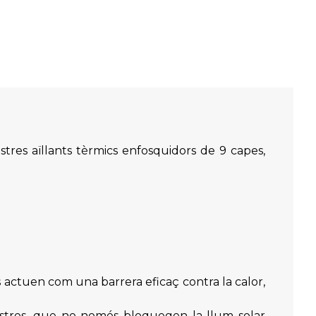
tres aïllants tèrmics enfosquidors de 9 capes,
s actuen com una barrera eficaç contra la calor,
estres, que no només bloquegen la llum solar