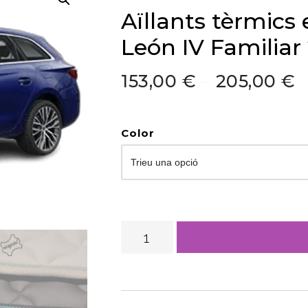
Aïllants tèrmics
León IV Familiar
153,00
€
–
205,00
€
Color