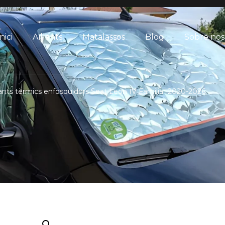
nici
Aïllants
Matalassos
Blog
Sobre nos
lants tèrmics enfosquidors Seat León IV Familiar 2020-2026