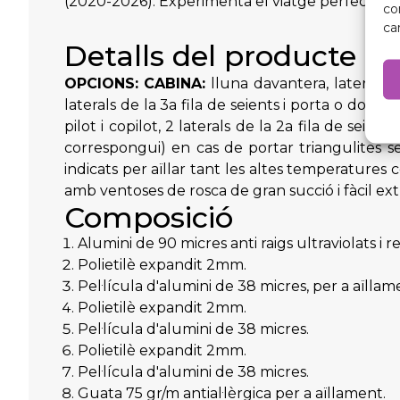
(2020-2026). Experimenta el viatge perfecte a t
co
ca
Detalls del producte
OPCIONS:
CABINA:
lluna davantera, lateral pi
laterals de la 3a fila de seients i porta o dob
pilot i copilot, 2 laterals de la 2a fila de seie
correspongui) en cas de portar triangulites 
indicats per aïllar tant les altes temperatures 
amb ventoses de rosca de gran succió i fàcil extr
Composició
Alumini de 90 micres anti raigs ultraviolats i re
Polietilè expandit 2mm.
Pel·lícula d'alumini de 38 micres, per a aïllam
Polietilè expandit 2mm.
Pel·lícula d'alumini de 38 micres.
Polietilè expandit 2mm.
Pel·lícula d'alumini de 38 micres.
Guata 75 gr/m antial·lèrgica per a aïllament.