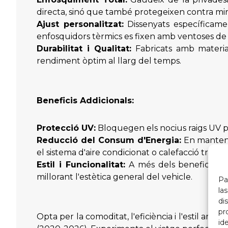
directa, sinó que també protegeixen contra mir
Ajust personalitzat:
Dissenyats específicamen
enfosquidors tèrmics es fixen amb ventoses de ro
Durabilitat i Qualitat:
Fabricats amb materials
rendiment òptim al llarg del temps.
Beneficis Addicionals:
Protecció UV:
Bloquegen els nocius raigs UV per
Reducció del Consum d'Energia:
En mantenir
el sistema d'aire condicionat o calefacció tre
Estil i Funcionalitat:
A més dels beneficis pràc
millorant l'estètica general del vehicle.
Pa
la
di
pr
Opta per la comoditat, l'eficiència i l'estil am
id