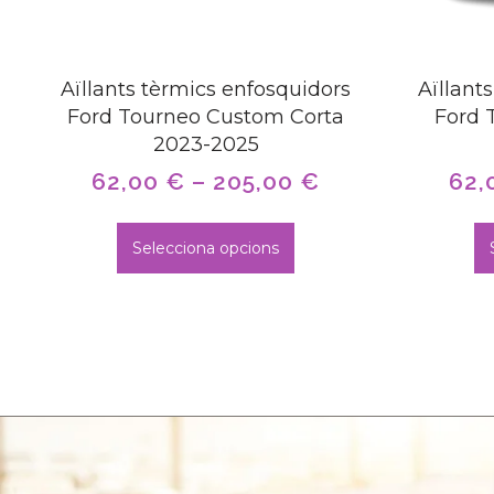
Aïllants tèrmics enfosquidors
Aïllant
Ford Tourneo Custom Corta
Ford 
2023-2025
62,00
€
–
205,00
€
62,
Selecciona opcions