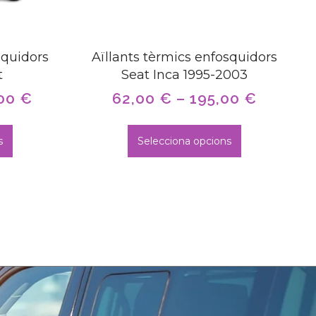
squidors
Aïllants tèrmics enfosquidors
t
Seat Inca 1995-2003
,00
€
62,00
€
–
195,00
€
s
Selecciona opcions