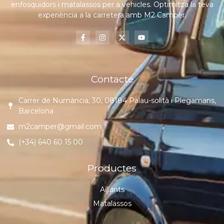
enfosquidors i matalassos per a vehicles. Optimitza la teva
experiència a la carretera amb M2 Camper.
Contacte
Carrer de Numància, 30, 08184 Palau-solità i Plegamans,
Barcelona
m2camper@gmail.com
(+34) 640 60 15 00
Productes
Aïllants
Matalassos