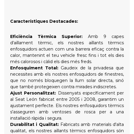
Característiques Destacades:
Eficiència Tèrmica Superior:
Amb 9 capes
d'aïllament tèrmic, els nostres aïllants tèrmics
enfosquidors actuen com una barrera eficaç contra la
calor, mantenint el teu vehicle fresc fins i tot els dies
més calorosos i càlid els dies més freds.
Enfosquiment Total:
Gaudeix de la privadesa que
necessites amb els nostres enfosquidors de finestres,
que no només bloquegen la llum solar directa, sinó
que també protegeixen contra mirades indiscretes.
Ajust Personalitzat:
Dissenyats específicament per
al Seat León fabricat entre 2005 i 2008, garantim un
ajustament perfecte. Els nostres enfosquidors tèrmics
s'asseguren amb ventoses de rosca per a una
instal·lació ràpida i segura.
Durabilitat i Qualitat:
Fabricats amb materials d'alta
qualitat, els nostres aïllants tèrmics enfosquidors són