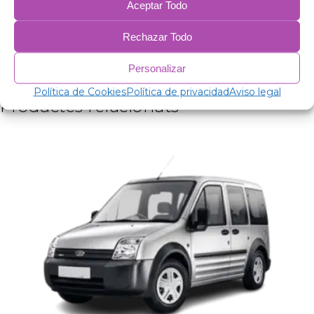
Polietilè expandit 2mm.
Aceptar Todo
Pel·lícula d'alumini de 38 micres.
Polietilè expandit 2mm.
Rechazar Todo
Pel·lícula d'alumini de 38 micres.
Guata 75 gr/m antial·lèrgica per a aïllament.
Personalizar
PVC anticondensació.
Política de Cookies
Política de privacidad
Aviso legal
Productes relacionats