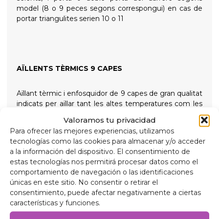
model (8 o 9 peces segons correspongui) en cas de
portar triangulites serien 10 o 11
AÏLLENTS TÈRMICS 9 CAPES
Aïllant tèrmic i enfosquidor de 9 capes de gran qualitat
indicats per aïllar tant les altes temperatures com les
baixes per a més confort intern i proporcionant total
Valoramos tu privacidad
foscor per a les nits de descans, subjectats amb
Para ofrecer las mejores experiencias, utilizamos
ventoses de rosca de gran succió i fàcil extracció per
tecnologías como las cookies para almacenar y/o acceder
simplificar la seva col·locació
a la información del dispositivo. El consentimiento de
estas tecnologías nos permitirá procesar datos como el
Composició
comportamiento de navegación o las identificaciones
Alumini de 90 micres anti raigs ultraviolats i resistent
únicas en este sitio. No consentir o retirar el
a ratllades.
consentimiento, puede afectar negativamente a ciertas
Polietilè expandit 2mm.
características y funciones.
Pel·lícula d'alumini de 38 micres, per a aïllament.