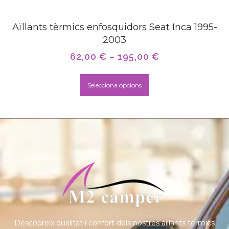
Aïllants tèrmics enfosquidors Seat Inca 1995-
2003
62,00
€
–
195,00
€
Selecciona opcions
Descobreix qualitat i confort dels nostres aïllants tèrmics