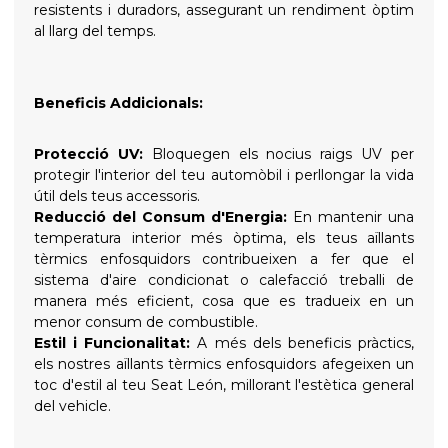
resistents i duradors, assegurant un rendiment òptim
al llarg del temps.
Beneficis Addicionals:
Protecció UV:
Bloquegen els nocius raigs UV per
protegir l'interior del teu automòbil i perllongar la vida
útil dels teus accessoris.
Reducció del Consum d'Energia:
En mantenir una
temperatura interior més òptima, els teus aïllants
tèrmics enfosquidors contribueixen a fer que el
sistema d'aire condicionat o calefacció treballi de
manera més eficient, cosa que es tradueix en un
menor consum de combustible.
Estil i Funcionalitat:
A més dels beneficis pràctics,
els nostres aïllants tèrmics enfosquidors afegeixen un
toc d'estil al teu Seat León, millorant l'estètica general
del vehicle.