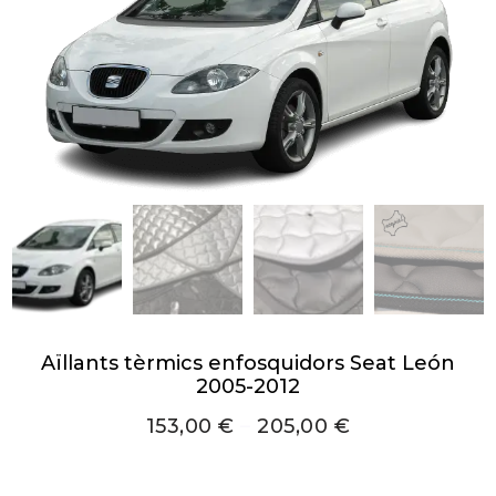
Aïllants tèrmics enfosquidors Seat León
2005-2012
153,00
€
–
205,00
€