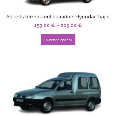
Aïllants tèrmics enfosquidors Hyundai Trajet
153,00
€
–
205,00
€
Selecciona opcions