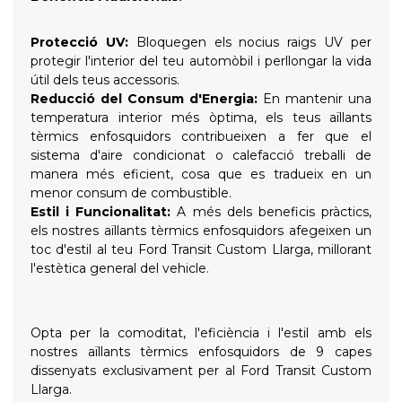
Protecció UV:
Bloquegen els nocius raigs UV per
protegir l'interior del teu automòbil i perllongar la vida
útil dels teus accessoris.
Reducció del Consum d'Energia:
En mantenir una
temperatura interior més òptima, els teus aïllants
tèrmics enfosquidors contribueixen a fer que el
sistema d'aire condicionat o calefacció treballi de
manera més eficient, cosa que es tradueix en un
menor consum de combustible.
Estil i Funcionalitat:
A més dels beneficis pràctics,
els nostres aïllants tèrmics enfosquidors afegeixen un
toc d'estil al teu Ford Transit Custom Llarga, millorant
l'estètica general del vehicle.
Opta per la comoditat, l'eficiència i l'estil amb els
nostres aïllants tèrmics enfosquidors de 9 capes
dissenyats exclusivament per al Ford Transit Custom
Llarga.