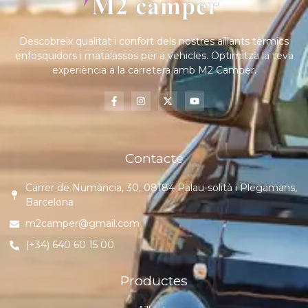
Descobreix qualitat i confort dels nostres aïllants tèrmics
enfosquidors i matalassos per a vehicles. Optimitza la teva
experiència a la carretera amb M2 Camper.
Contacte
Carrer de Numància, 30, 08184 Palau-solità i Plegamans,
Barcelona
m2camper@gmail.com
(+34) 640 60 15 00
Productes