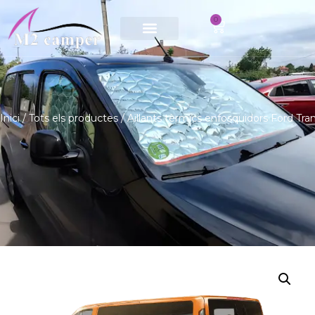
0
Saltar
al
contingut
Inici
/
Tots els productes
/ Aïllants tèrmics enfosquidors Ford Tr