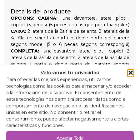
Detalls del producte
OPCIONS:
CABINA:
lluna davantera, lateral pilot i
copilot (3 peces) (5 peces en cas que porti triangulits)
CAIXA:
2 laterals de la 2a fila de seients, 2 laterals de la
3a fila de seients i porta o doble porta del darrere
segons model (5 o 6 peces segons correspongui)
COMPLETA:
lluna davantera, lateral pilot i copilot, 2
laterals de la 2a fila de seients, 2 laterals de la 3a fila de
seients, i porta o doble porta del darrere segons
model (8 o 9 peces segons correspongui) en cas de
Valoramos tu privacidad
portar triangulites serien 10 o 11
AÏLLENTS TÈRMICS
Para ofrecer las mejores experiencias, utilizamos
9 CAPES
Aïllant tèrmic i enfosquidor de 9 capes de
tecnologías como las cookies para almacenar y/o acceder
gran qualitat indicats per aïllar tant les altes
a la información del dispositivo. El consentimiento de
temperatures com les baixes per a més confort intern
estas tecnologías nos permitirá procesar datos como el
i proporcionant total foscor per a les nits de descans,
comportamiento de navegación o las identificaciones
subjectats amb ventoses de rosca de gran succió i
únicas en este sitio. No consentir o retirar el
fàcil extracció per simplificar la seva col·locació
consentimiento, puede afectar negativamente a ciertas
Composició
características y funciones.
Alumini de 90 micres anti raigs ultraviolats i resistent
a ratllades.
Aceptar Todo