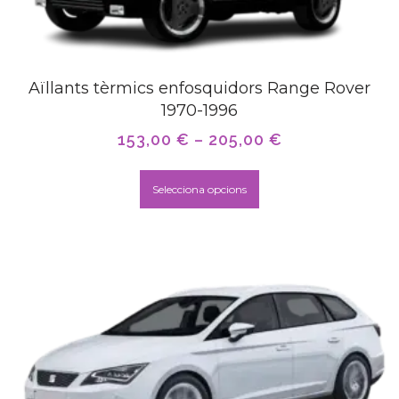
Aïllants tèrmics enfosquidors Range Rover
1970-1996
153,00
€
–
205,00
€
Selecciona opcions