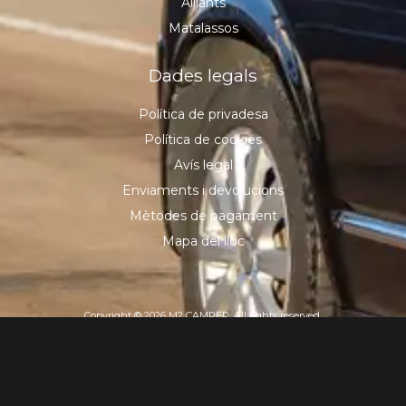
Aïllants
Matalassos
Dades legals
Política de privadesa
Política de cookies
Avís legal
Enviaments i devolucions
Mètodes de pagament
Mapa del lloc
Copyright © 2026 M2 CAMPER, All rights reserved.