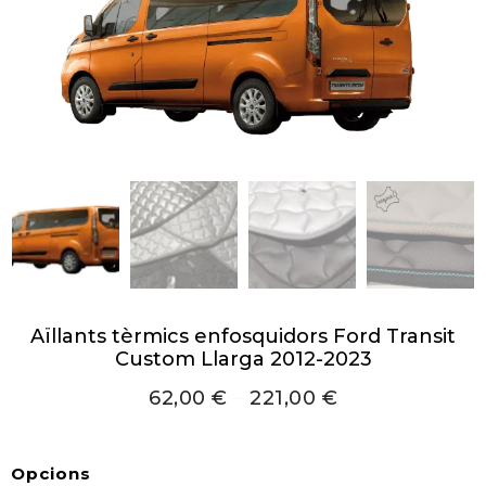
Aïllants tèrmics enfosquidors Ford Transit
Custom Llarga 2012-2023
62,00
€
–
221,00
€
Opcions