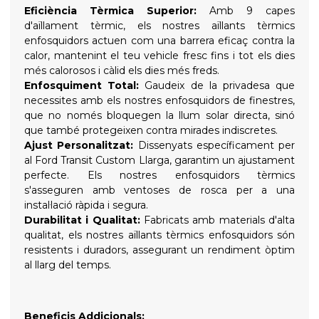
Eficiència Tèrmica Superior:
Amb 9 capes
d'aïllament tèrmic, els nostres aïllants tèrmics
enfosquidors actuen com una barrera eficaç contra la
calor, mantenint el teu vehicle fresc fins i tot els dies
més calorosos i càlid els dies més freds.
Enfosquiment Total:
Gaudeix de la privadesa que
necessites amb els nostres enfosquidors de finestres,
que no només bloquegen la llum solar directa, sinó
que també protegeixen contra mirades indiscretes.
Ajust Personalitzat:
Dissenyats específicament per
al Ford Transit Custom Llarga, garantim un ajustament
perfecte. Els nostres enfosquidors tèrmics
s'asseguren amb ventoses de rosca per a una
instal·lació ràpida i segura.
Durabilitat i Qualitat:
Fabricats amb materials d'alta
qualitat, els nostres aïllants tèrmics enfosquidors són
resistents i duradors, assegurant un rendiment òptim
al llarg del temps.
Beneficis Addicionals: