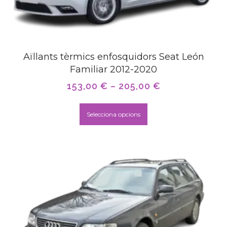
Aïllants tèrmics enfosquidors Seat León
Familiar 2012-2020
153,00
€
–
205,00
€
Selecciona opcions