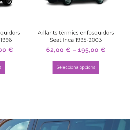
squidors
Aïllants tèrmics enfosquidors
-1996
Seat Inca 1995-2003
,00
€
62,00
€
–
195,00
€
s
Selecciona opcions