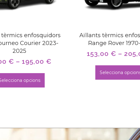
s tèrmics enfosquidors
Aïllants tèrmics enfo
ourneo Courier 2023-
Range Rover 1970
2025
153,00
€
–
205
00
€
–
195,00
€
Selecciona opcion
Selecciona opcions