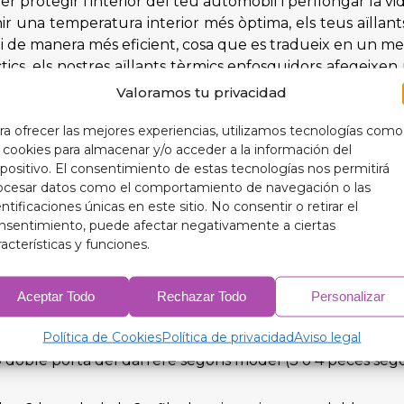
 protegir l'interior del teu automòbil i perllongar la vida
 una temperatura interior més òptima, els teus aïllant
balli de manera més eficient, cosa que es tradueix en un
ics, els nostres aïllants tèrmics enfosquidors afegeixen u
Valoramos tu privacidad
ra ofrecer las mejores experiencias, utilizamos tecnologías como
s cookies para almacenar y/o acceder a la información del
mb els nostres aïllants tèrmics enfosquidors de 9 capes di
spositivo. El consentimiento de estas tecnologías nos permitirá
ions.
ocesar datos como el comportamiento de navegación o las
entificaciones únicas en este sitio. No consentir o retirar el
nsentimiento, puede afectar negativamente a ciertas
racterísticas y funciones.
Aceptar Todo
Rechazar Todo
Personalizar
(3 peces) (5 peces en cas que porti triangulits)
Política de Cookies
Política de privacidad
Aviso legal
rta o doble porta del darrere segons model (3 o 4 peces se