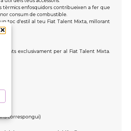
 útil dels teus accessoris.
s tèrmics enfosquidors contribueixen a fer que
 menor consum de combustible.
n toc d'estil al teu Fiat Talent Mixta, millorant
ssenyats exclusivament per al Fiat Talent Mixta.
gons correspongui)