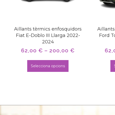
Aïllants tèrmics enfosquidors
Aïllant
Fiat E-Doblo III Llarga 2022-
Ford T
2024
62,00
€
–
200,00
€
62,
Selecciona opcions