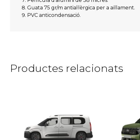
Pel·lícula d'alumini de 38 micres.
Guata 75 gr/m antial·lèrgica per a aïllament.
PVC anticondensació.
Productes relacionats