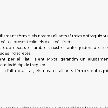
llament tèrmic, els nostres aïllants tèrmics enfosquidor
més calorosos i càlid els dies més freds.
a que necessites amb els nostres enfosquidors de fin
ades indiscretes.
nt per al Fiat Talent Mixta, garantim un ajustament
al·lació ràpida i segura.
 d'alta qualitat, els nostres aïllants tèrmics enfosqu