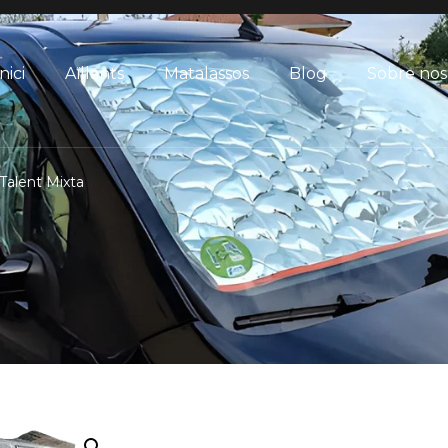
nici
Aïllants
Matalassos
Blog
Sobre nos
 Talent Mixta