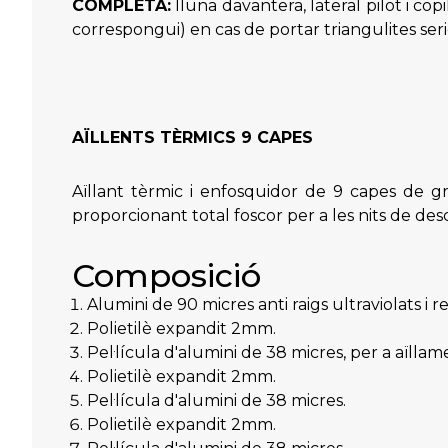
COMPLETA:
lluna davantera, lateral pilot i co
correspongui) en cas de portar triangulites ser
AÏLLENTS TÈRMICS 9 CAPES
Aïllant tèrmic i enfosquidor de 9 capes de gr
proporcionant total foscor per a les nits de desc
Composició
Alumini de 90 micres anti raigs ultraviolats i re
Polietilè expandit 2mm.
Pel·lícula d'alumini de 38 micres, per a aïllam
Polietilè expandit 2mm.
Pel·lícula d'alumini de 38 micres.
Polietilè expandit 2mm.