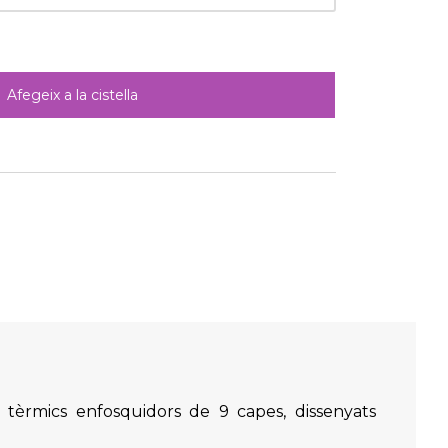
Afegeix a la cistella
 tèrmics enfosquidors de 9 capes, dissenyats