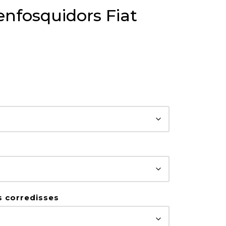
enfosquidors Fiat
s corredisses