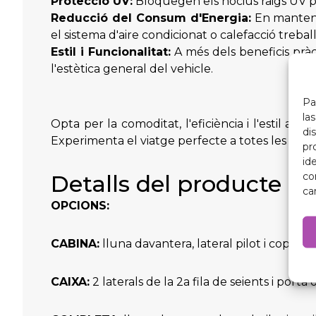
Protecció UV:
Bloquegen els nocius raigs UV per
Reducció del Consum d'Energia:
En mantenir
el sistema d'aire condicionat o calefacció tre
Estil i Funcionalitat:
A més dels beneficis pràct
l'estètica general del vehicle.
Pa
la
Opta per la comoditat, l'eficiència i l'estil a
di
Experimenta el viatge perfecte a totes les estac
pr
id
co
Detalls del producte
ca
OPCIONS:
CABINA:
lluna davantera, lateral pilot i copilot 
CAIXA:
2 laterals de la 2a fila de seients i po