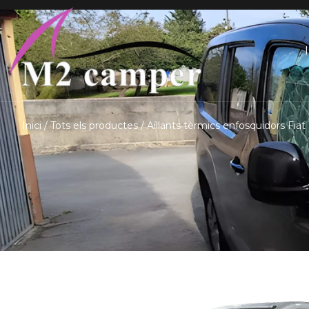
Saltar
I
al
contingut
Inici
/
Tots els productes
/ Aïllants tèrmics enfosquidors Fiat