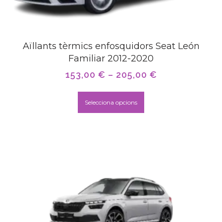
Aïllants tèrmics enfosquidors Seat León
Familiar 2012-2020
153,00
€
–
205,00
€
Selecciona opcions