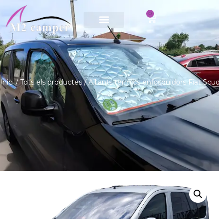
0
Saltar
al
contingut
Inici
/
Tots els productes
/ Aïllants tèrmics enfosquidors Fiat Scud