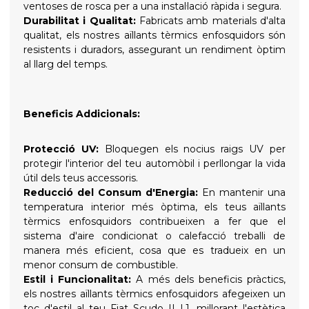
ventoses de rosca per a una instal·lació ràpida i segura.
Durabilitat i Qualitat:
Fabricats amb materials d'alta
qualitat, els nostres aïllants tèrmics enfosquidors són
resistents i duradors, assegurant un rendiment òptim
al llarg del temps.
Beneficis Addicionals:
Protecció UV:
Bloquegen els nocius raigs UV per
protegir l'interior del teu automòbil i perllongar la vida
útil dels teus accessoris.
Reducció del Consum d'Energia:
En mantenir una
temperatura interior més òptima, els teus aïllants
tèrmics enfosquidors contribueixen a fer que el
sistema d'aire condicionat o calefacció treballi de
manera més eficient, cosa que es tradueix en un
menor consum de combustible.
Estil i Funcionalitat:
A més dels beneficis pràctics,
els nostres aïllants tèrmics enfosquidors afegeixen un
toc d'estil al teu Fiat Scudo II L1, millorant l'estètica