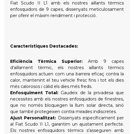
Fiat Scudo II L1 amb els nostres aïllants tèrmics
enfosquidors de 9 capes, dissenyats meticulosament
per oferir el màxim rendiment i protecció.
Característiques Destacades:
Eficiència Tèrmica Superior:
Amb 9 capes
d'aïllament tèrmic, els nostres aïllants tèrmics
enfosquidors actuen com una barrera eficaç contra la
calor, mantenint el teu vehicle fresc fins i tot els dies
més calorosos i càlid els dies més freds.
Enfosquiment Total:
Gaudeix de la privadesa que
necessites amb els nostres enfosquidors de finestres,
que no només bloquegen la llum solar directa, sinó
que també protegeixen contra mirades indiscretes.
Ajust Personalitzat:
Dissenyats específicament per
al Fiat Scudo II L1, garantim un ajustament perfecte.
Els nostres enfosquidors tèrmics s'asseguren amb