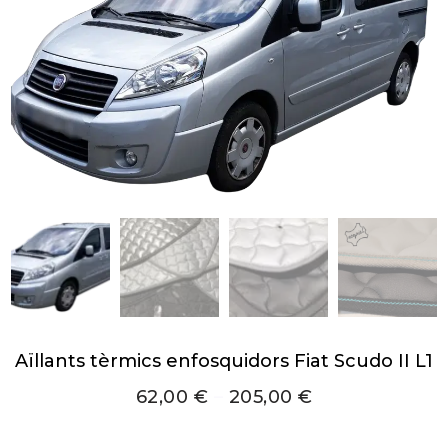
Aïllants tèrmics enfosquidors Fiat Scudo II L1
62,00
€
–
205,00
€