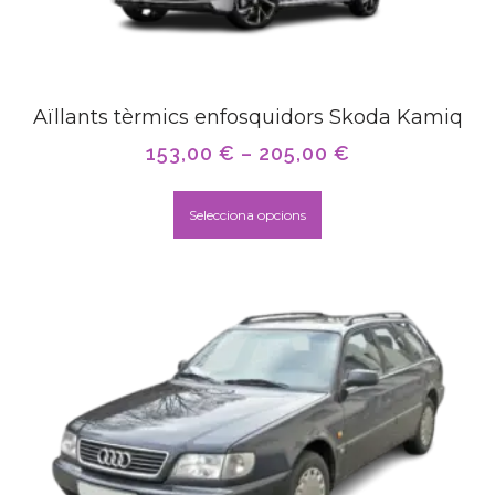
Aïllants tèrmics enfosquidors Skoda Kamiq
153,00
€
–
205,00
€
Selecciona opcions