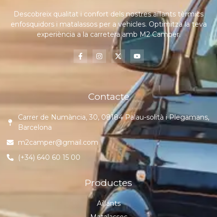
Descobreix qualitat i confort dels nostres aïllants tèrmics
enfosquidors i matalassos per a vehicles. Optimitza la teva
experiència a la carretera amb M2 Camper.
Contacte
Carrer de Numància, 30, 08184 Palau-solità i Plegamans,
Barcelona
m2camper@gmail.com
(+34) 640 60 15 00
Productes
Aïllants
Matalassos