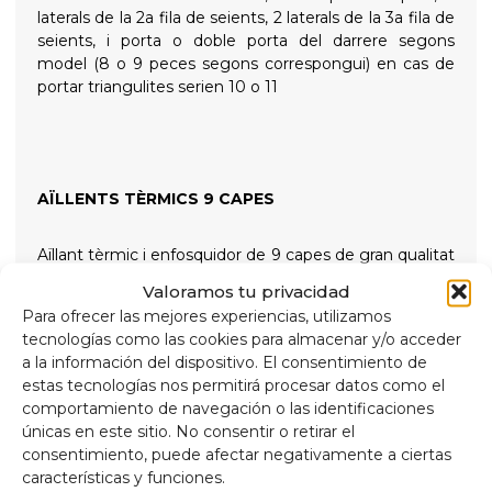
laterals de la 2a fila de seients, 2 laterals de la 3a fila de
seients, i porta o doble porta del darrere segons
model (8 o 9 peces segons correspongui) en cas de
portar triangulites serien 10 o 11
AÏLLENTS TÈRMICS 9 CAPES
Aïllant tèrmic i enfosquidor de 9 capes de gran qualitat
indicats per aïllar tant les altes temperatures com les
Valoramos tu privacidad
baixes per a més confort intern i proporcionant total
Para ofrecer las mejores experiencias, utilizamos
foscor per a les nits de descans, subjectats amb
tecnologías como las cookies para almacenar y/o acceder
ventoses de rosca de gran succió i fàcil extracció per
a la información del dispositivo. El consentimiento de
simplificar la seva col·locació
estas tecnologías nos permitirá procesar datos como el
comportamiento de navegación o las identificaciones
Composició
únicas en este sitio. No consentir o retirar el
Alumini de 90 micres anti raigs ultraviolats i resistent
consentimiento, puede afectar negativamente a ciertas
a ratllades.
características y funciones.