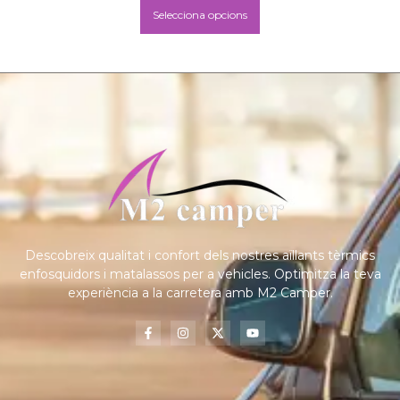
Selecciona opcions
Descobreix qualitat i confort dels nostres aïllants tèrmics
enfosquidors i matalassos per a vehicles. Optimitza la teva
experiència a la carretera amb M2 Camper.