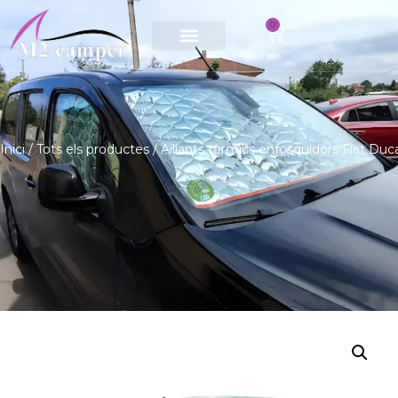
0
Saltar
al
contingut
Inici
/
Tots els productes
/ Aïllants tèrmics enfosquidors Fiat Du