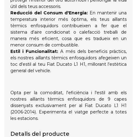
protegir l'interior del teu automòbil i perllongar la vida
útil dels teus accessoris.
Reducció del Consum d'Energia:
En mantenir una
temperatura interior més òptima, els teus aïllants
tèrmics enfosquidors contribueixen a fer que el
sistema d'aire condicionat o calefacció treballi de
manera més eficient, cosa que es tradueix en un
menor consum de combustible.
Estil i Funcionalitat:
A més dels beneficis pràctics,
els nostres aïllants tèrmics enfosquidors afegeixen un
toc d'estil al teu Fiat Ducato L1 H1, millorant l'estètica
general del vehicle.
Opta per la comoditat, l'eficiència i l'estil amb els
nostres aïllants tèrmics enfosquidors de 9 capes
dissenyats exclusivament per al Fiat Ducato L1 H1
(2006-2014). Experimenta el viatge perfecte a totes
les estacions.
Detalls del producte