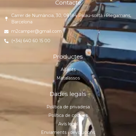
Contacte
Carrer de Numància, 30, 08184 Palau-solità i Plegamans,
Barcelona
m2camper@gmail.com
(+34) 640 60 15 00
Productes
Aïllants
Matalassos
Dades legals
Política de privadesa
Política de cookies
Avís legal
Enviaments i devolucions