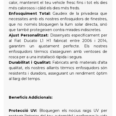
calor, mantenint el teu vehicle fresc fins i tot els dies
més calorosos i càlid els dies més freds.
Enfosquiment Total:
Gaudeix de la privadesa que
necessites amb els nostres enfosquidors de finestres,
que no només bloquegen la llum solar directa, sinó
que també protegeixen contra mirades indiscretes.
Ajust Personalitzat:
Dissenyats específicament per
al Fiat Ducato L1 H1 fabricat entre 2006 i 2014,
garantim un ajustament perfecte. Els nostres
enfosquidors tèrmics s'asseguren amb ventoses de
rosca per a una instal·lació ràpida i segura.
Durabilitat i Qualitat:
Fabricats amb materials d'alta
qualitat, els nostres aïllants tèrmics enfosquidors són
resistents i duradors, assegurant un rendiment òptim
al llarg del temps.
Beneficis Addicionals:
Protecció UV:
Bloquegen els nocius raigs UV per