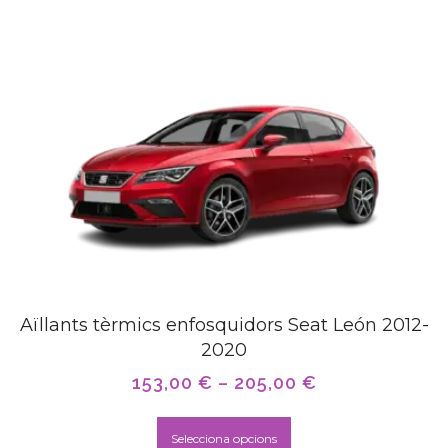
Aïllants tèrmics enfosquidors Seat León 2012-
2020
153,00
€
–
205,00
€
Selecciona opcions