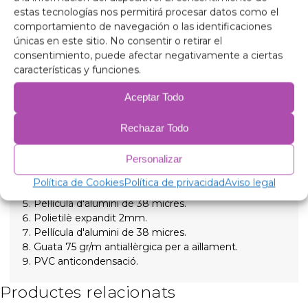
Aïllant tèrmic i enfosquidor de 9 capes de gran qualitat
estas tecnologías nos permitirá procesar datos como el
indicats per aïllar tant les altes temperatures com les
comportamiento de navegación o las identificaciones
baixes per a més confort intern i proporcionant total
únicas en este sitio. No consentir o retirar el
foscor per a les nits de descans, subjectats amb
consentimiento, puede afectar negativamente a ciertas
ventoses de rosca de gran succió i fàcil extracció per
características y funciones.
simplificar la seva col·locació
Aceptar Todo
Composició
Rechazar Todo
Alumini de 90 micres anti raigs ultraviolats i resistent
a ratllades.
Personalizar
Polietilè expandit 2mm.
Pel·lícula d'alumini de 38 micres, per a aïllament.
Política de Cookies
Política de privacidad
Aviso legal
Polietilè expandit 2mm.
Pel·lícula d'alumini de 38 micres.
Polietilè expandit 2mm.
Pel·lícula d'alumini de 38 micres.
Guata 75 gr/m antial·lèrgica per a aïllament.
PVC anticondensació.
Productes relacionats