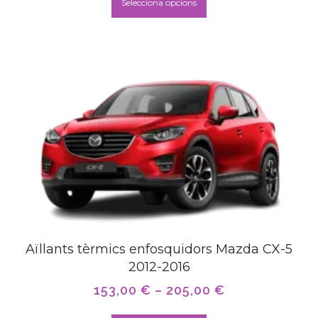
Selecciona opcions
Aïllants tèrmics enfosquidors Mazda CX-5
2012-2016
153,00
€
–
205,00
€