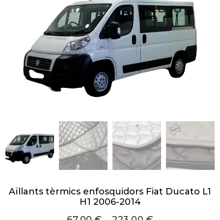
Aïllants tèrmics enfosquidors Fiat Ducato L1
H1 2006-2014
67,00
€
–
223,00
€