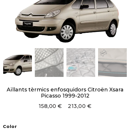
Aïllants tèrmics enfosquidors Citroën Xsara
Picasso 1999-2012
158,00
€
–
213,00
€
Color