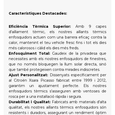
Característiques Destacades:
Eficiència Tèrmica Superior:
Amb 9 capes
d'aïllament tèrmic, els nostres aïllants tèrmics
enfosquidors actuen com una barrera eficaç contra la
calor, mantenint el teu vehicle fresc fins i tot els dies
més calorosos i càlid els dies més freds.
Enfosquiment Total:
Gaudeix de la privadesa que
necessites amb els nostres enfosquidors de finestres,
que no només bloquegen la llum solar directa, sinó
que també protegeixen contra mirades indiscretes.
Ajust Personalitzat:
Dissenyats específicament per
al Citroën Xsara Picasso fabricat entre 1999 i 2012,
garantim un ajustament perfecte. Els nostres
enfosquidors tèrmics s'asseguren amb ventoses de
rosca per a una instal·lació ràpida i segura.
Durabilitat i Qualitat:
Fabricats amb materials d'alta
qualitat, els nostres aïllants tèrmics enfosquidors són
resistents i duradors, assegurant un rendiment òptim