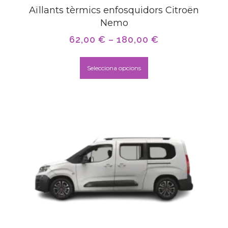
Aïllants tèrmics enfosquidors Citroën
Nemo
62,00
€
–
180,00
€
Selecciona opcions