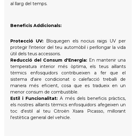
al llarg del temps.
Beneficis Addicionals:
Protecció UV:
Bloquegen els nocius raigs UV per
protegir l'interior del teu automòbil i perllongar la vida
útil dels teus accessoris.
Reducció del Consum d'Energia:
En mantenir una
temperatura interior més òptima, els teus aïllants
tèrmics enfosquidors contribueixen a fer que el
sistema d'aire condicionat o calefacció treballi de
manera més eficient, cosa que es tradueix en un
menor consum de combustible.
Estil i Funcionalitat:
A més dels beneficis pràctics,
els nostres aïllants tèrmics enfosquidors afegeixen un
toc d'estil al teu Citroën Xsara Picasso, millorant
l'estètica general del vehicle.