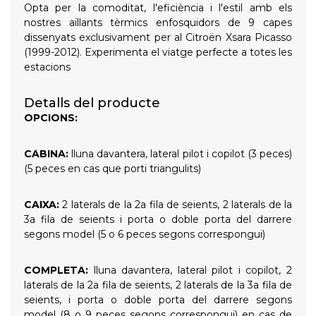
Opta per la comoditat, l'eficiència i l'estil amb els
nostres aïllants tèrmics enfosquidors de 9 capes
dissenyats exclusivament per al Citroën Xsara Picasso
(1999-2012). Experimenta el viatge perfecte a totes les
estacions
Detalls del producte
OPCIONS:
CABINA:
lluna davantera, lateral pilot i copilot (3 peces)
(5 peces en cas que porti triangulits)
CAIXA:
2 laterals de la 2a fila de seients, 2 laterals de la
3a fila de seients i porta o doble porta del darrere
segons model (5 o 6 peces segons correspongui)
COMPLETA:
lluna davantera, lateral pilot i copilot, 2
laterals de la 2a fila de seients, 2 laterals de la 3a fila de
seients, i porta o doble porta del darrere segons
model (8 o 9 peces segons correspongui) en cas de