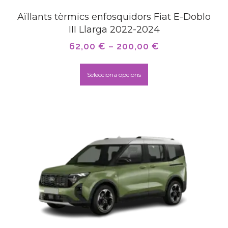
Aïllants tèrmics enfosquidors Fiat E-Doblo
III Llarga 2022-2024
62,00
€
–
200,00
€
Selecciona opcions