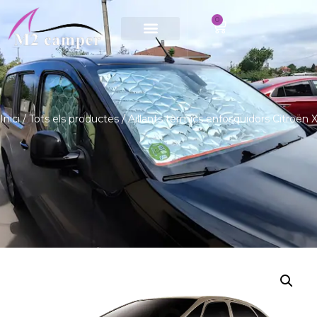
0
Saltar
al
contingut
Inici
/
Tots els productes
/ Aïllants tèrmics enfosquidors Citroën 