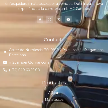
enfosquidors i matalassos per a vehicles. Optimitza la teva
experiència a la carretera amb M2 Camper.
Contacte
Carrer de Numància, 30, 08184 Palau-solità i Plegamans,
Barcelona
m2camper@gmail.com
(+34) 640 60 15 00
Productes
Aïllants
Matalassos