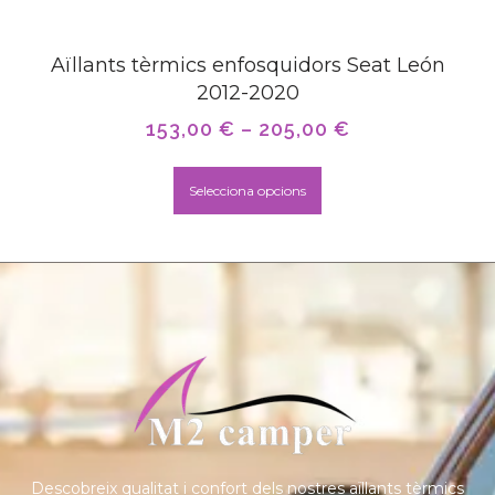
Aïllants tèrmics enfosquidors Seat León
2012-2020
153,00
€
–
205,00
€
Selecciona opcions
Descobreix qualitat i confort dels nostres aïllants tèrmics