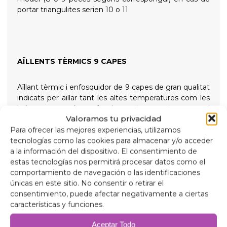
portar triangulites serien 10 o 11
AÏLLENTS TÈRMICS 9 CAPES
Aïllant tèrmic i enfosquidor de 9 capes de gran qualitat
indicats per aïllar tant les altes temperatures com les
baixes per a més confort intern i proporcionant total
Valoramos tu privacidad
foscor per a les nits de descans, subjectats amb
ventoses de rosca de gran succió i fàcil extracció per
Para ofrecer las mejores experiencias, utilizamos
simplificar la seva col·locació
tecnologías como las cookies para almacenar y/o acceder
a la información del dispositivo. El consentimiento de
estas tecnologías nos permitirá procesar datos como el
Composició
comportamiento de navegación o las identificaciones
Alumini de 90 micres anti raigs ultraviolats i resistent
únicas en este sitio. No consentir o retirar el
a ratllades.
consentimiento, puede afectar negativamente a ciertas
Polietilè expandit 2mm.
características y funciones.
Pel·lícula d'alumini de 38 micres, per a aïllament.
Polietilè expandit 2mm.
Aceptar Todo