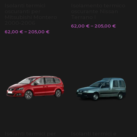
Isolanti termici
Isolamento termico
oscuranti per
oscurante Nissan
Mitsubishi Montero
Terrano I
2000-2006
62,00
€
–
205,00
€
62,00
€
–
205,00
€
Isolanti termici per
Isolanti termici e