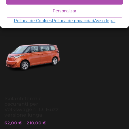
62,00
€
–
205,00
€
62,00
€
–
205,00
€
Personalizar
Política de Cookies
Política de privacidad
Aviso legal
Isolanti termici
oscuranti per
Volkswagen ID. Buzz
versione lunga
62,00
€
–
210,00
€