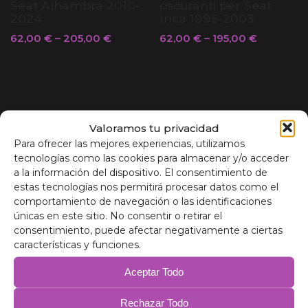
Seat Alhambra 2010-
oscuranti per Seat
2024
Inca 1995-2003
62,00
€
–
205,00
€
62,00
€
–
195,00
€
Valoramos tu privacidad
Para ofrecer las mejores experiencias, utilizamos
tecnologías como las cookies para almacenar y/o acceder
a la información del dispositivo. El consentimiento de
estas tecnologías nos permitirá procesar datos como el
comportamiento de navegación o las identificaciones
únicas en este sitio. No consentir o retirar el
consentimiento, puede afectar negativamente a ciertas
características y funciones.
Isolanti termici
Isolanti termici
Aceptar Todo
oscuranti per Toyota
oscuranti Volkswagen
RAV4 2018–2026
ID. Buzz
Rechazar Todo