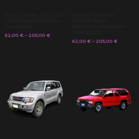
Ford C-Max 2010-2021
Isolanti termici
Isolamento termico
oscuranti per
oscurante
Mitsubishi Montero
1991-2000
62,00
€
–
205,00
€
62,00
€
–
205,00
€