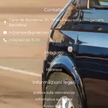
Contatto
Carrer de Numància, 30, 08184 Palau-solità i Plegamans,
Barcellona
m2camper@gmail.com
(+34) 640 60 15 00
Prodotti
Isolatori
Materassi
Informazioni legali
politica sulla riservatezza
Informativa sui cookie
Avviso legale